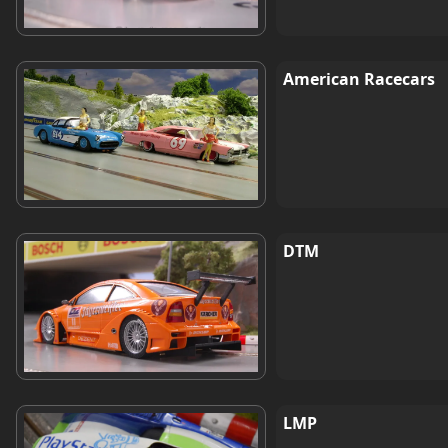
American Racecars
DTM
LMP