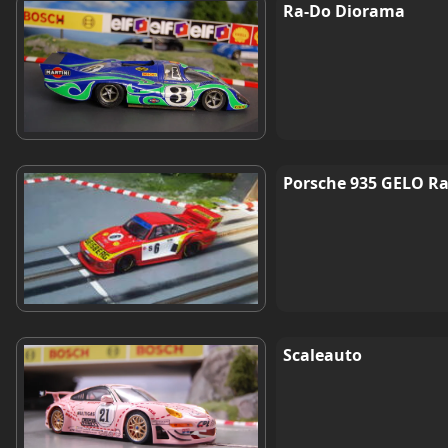
Ra-Do Diorama
Porsche 935 GELO R
Scaleauto