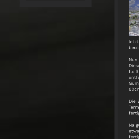
letz
bess
Nun 
Dies
flei
entf
Gumm
80cm
Die 
Term
ferti
Na g
etwa
fert