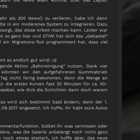
aum die News lesen konnte, bzw. das Layout
rde.
ehr als 300 News!) zu verlieren, habe ich dann
alte in ein moderenes System zu integrieren. Dazu
esorgt, das diese Arbeit machen kann. Leider war
t so ganz klar und STIWI hat sich das „Gebastel“
ein Migrations-Tool programmiert hat, dass viel
 es endlich gut wird! ;o)
gende Aktion „Bahnreinigung“ nutzen. Dank vier
Y könnten wir den aufgefahrenen Gummiabrieb
m Tag nicht fertig bekommen, denn die Menge an
 die ersten Kurven fast 30 Minuten für ca. 50-
assbar, wie dick die Schichten dann doch waren!
das wird sich bestimmt bald ändern, denn der 1.
.08.2017 angesetzt. Ich hoffe, ihr habt eure Autos
mmentarfunktion. Solltet ihr was vermissen oder
ndere, was die Galerie anbelangt noch nicht ganz
ch noch etwas statisch, ich hoffe aber, das neue