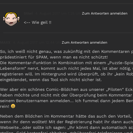
Stiwi
4. August 2017 um 1:25 Uhr
Zum Antworten anmelden
<-- Wie geil !!
MAXX
4. August 2017 um 12:44 Uhr
Zum Antworten anmelden
So, ich weiß nicht genau, was zukünftig mit den Kommentaren p
prädestiniert für SPAM, wenn man es nicht schützt!
Die Kommentar-Funktion in Kombination mit einem „Puzzle-Spie
Lebensform“ nervt, kommt auch nicht jedes Mal, ist aber nötig,
registrieren will. Im Hintergrund wird überprüft, ob ihr „kein Ro
eingeblendet, wenn das Tool sich nicht sicher ist.
Wer aber ein schönes Comic-Bildchen aus unserer „Piloten“ 
haben möchte und nicht mit der Überprüfung beim Kommentar sch
seinem Benutzernamen anmelden… Ich fummel dann jedem Benutz
rein!
Neben dem Bildchen im Kommentar hätte das auch den Vorteil, d
wenn ihr denn wolltet! Mit der Registrierung habt ihr dann auch
Webseite…oder sollte ich sagen: „Ihr könnt dann automatisch s