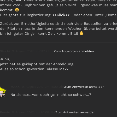
stellen, Geld kostenfrei abheben, gebührenfrei telefonieren und
immer vom Jungbrunnen gefüllt sein wird…irgendwas muss man 
kommt!
Hier gehts zur Regisrtierung:
>>Klick<<
…oder eben unter „Home 
Zurück zur Ernsthaftigkeit: es sind noch viele Baustellen zu erle
der Piloten muss in den kommenden Wochen überarbeitet werden
bin ich guter Dinge…komt Zeit kommt Bild!
Stocki
9. August 2017 um 11:12 Uhr
Zum Antworten anmelden
Juhu,
jetzt hat es geklappt mit der Anmeldung.
Alles so schön geworden. Klasse Maxx
MAXX
9. August 2017 um 11:20 Uhr
Zum Antworten anmelden
Na siehste…war doch gar nicht so schwer…?
Bernie
9. August 2017 um 20:00 Uhr
Zum Antworten anmelden