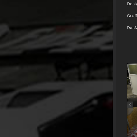
Desi
Gru
Das