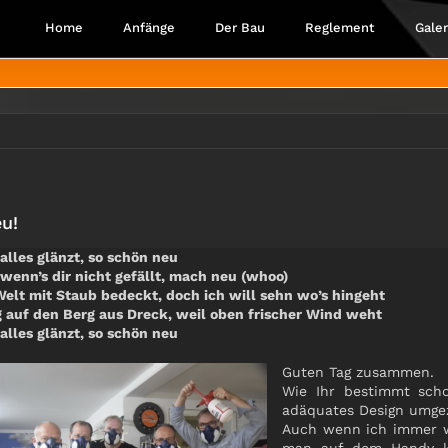
Home
Anfänge
Der Bau
Reglement
Galer
eu!
 alles glänzt, so schön neu
 wenn’s dir nicht gefällt, mach neu (whoo)
Welt mit Staub bedeckt, doch ich will sehn wo’s hingeht
g auf den Berg aus Dreck, weil oben frischer Wind weht
 alles glänzt, so schön neu
Guten Tag zusammen.
Wie Ihr bestimmt scho
adäquates Design umge
Auch wenn ich immer we