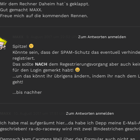
Mir dem Rechner Daheim hat`s geklappt.
Gut gemacht MAXX.
Freue mich auf die kommenden Rennen.
MAXX
9. August 2017 um 22:52 Uhr
Zum Antworten anmelden
Spitze!
Könnte sein, dass der SPAM-Schutz das eventuell verhind
registriert.
Das sollte
NACH
dem Regestrierungsvorgang aber auch kei
für den Login gemerkt habt!
…un das könnt ihr übrigens ändern, indem ihr nach dem Lo
geht!
…bis nachher
MAXX
10. August 2017 um 17:51 Uhr
Zum Antworten anmelden
Ich habe mal aufgeräumt hier…da habe ich Depp meine E-Mail-Ad
geschrieben! ra-do-raceway wird mit zwei Bindestrichen gesch
Demnach kam Carstens Mail über das Formular auch nicht an…