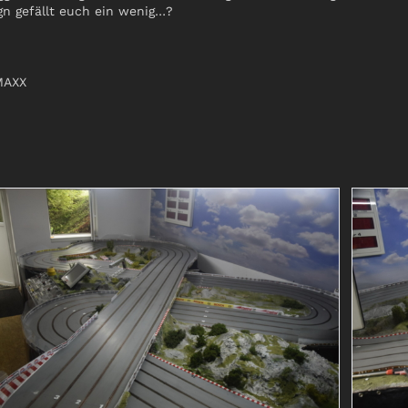
gn gefällt euch ein wenig…?
ß
MAXX