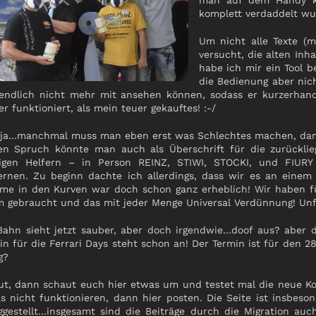
man auf dem Handy k
komplett verdaddelt wu
Um nicht alle Texte (m
versucht, die alten Inh
habe ich mir ein Tool b
die Bedienung aber nich
tendlich nicht mehr mit ansehen können, sodass er kurzerhand 
er funktioniert, als mein teuer gekauftes! :-/
ja…manchmal muss man eben erst was Schlechtes machen, damit
en Spruch könnte man auch als Überschrift für die zurücklie
ßigen Helfern – in Person REINZ, STIWI, STOCKI, und FIUR
ernen. Zu beginn dachte ich allerdings, dass wir es an eine
e in den Kurven war doch schon ganz erheblich! Wir haben für
 gebraucht und das mit jeder Menge Universal Verdünnung! Unf
Bahn sieht jetzt sauber, aber doch irgendwie…doof aus? aber 
in für die Ferrari Days steht schon an! Der Termin ist für den 28
g?
ut, dann schaut euch hier etwas um und testet mal die neue Ko
s nicht funktionieren, dann hier posten. Die Seite ist insbeso
iggestellt…insgesamt sind die Beiträge durch die Migration au