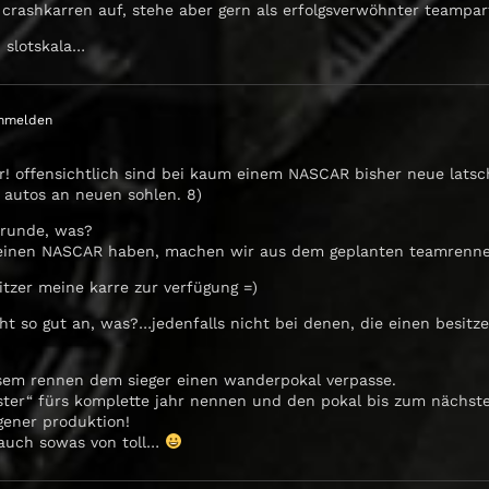
crashkarren auf, stehe aber gern als erfolgsverwöhnter teampa
 slotskala…
nmelden
! offensichtlich sind bei kaum einem NASCAR bisher neue latsc
 autos an neuen sohlen. 8)
 runde, was?
 einen NASCAR haben, machen wir aus dem geplanten teamrennen
tzer meine karre zur verfügung =)
so gut an, was?…jedenfalls nicht bei denen, die einen besitze
iesem rennen dem sieger einen wanderpokal verpasse.
ter“ fürs komplette jahr nennen und den pokal bis zum nächste
gener produktion!
auch sowas von toll…