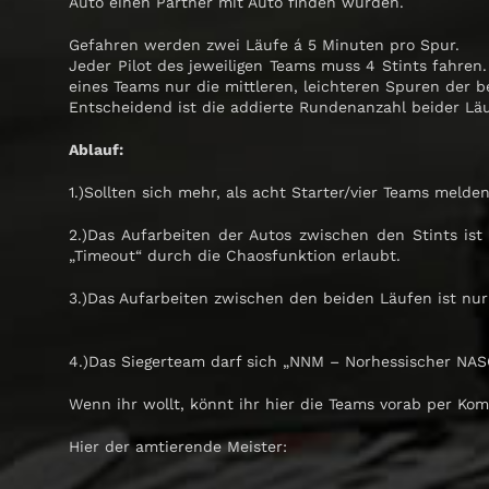
Auto einen Partner mit Auto finden würden.
Gefahren werden zwei Läufe á 5 Minuten pro Spur.
Jeder Pilot des jeweiligen Teams muss 4 Stints fahren
eines Teams nur die mittleren, leichteren Spuren der
Entscheidend ist die addierte Rundenanzahl beider Läu
Ablauf:
1.)Sollten sich mehr, als acht Starter/vier Teams melde
2.)Das Aufarbeiten der Autos zwischen den Stints ist
„Timeout“ durch die Chaosfunktion erlaubt.
3.)Das Aufarbeiten zwischen den beiden Läufen ist nur
4.)Das Siegerteam darf sich „NNM – Norhessischer NAS
Wenn ihr wollt, könnt ihr hier die Teams vorab per Ko
Hier der amtierende Meister: