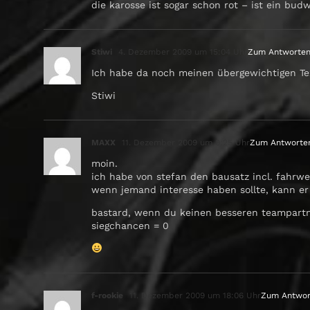
die karosse ist sogar schon rot – ist ein budw
Stiwi
4. Dezember 2009 um 15:04 Uhr
Zum Antworte
Ich habe da noch meinen übergewichtigen Te
Stiwi
MAXX
11. Dezember 2009 um 9:25 Uhr
Zum Antworte
moin.
ich habe von stefan den bausatz incl. fahrwe
wenn jemand interesse haben sollte, kann er 
bastard, wenn du keinen besseren teampartne
siegchancen = 0
f-rookie
11. Dezember 2009 um 18:06 Uhr
Zum Antwor