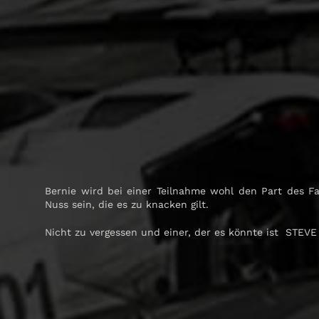
Bernie wird bei einer Teilnahme wohl den Part des F
Nuss sein, die es zu knacken gilt.
Nicht zu vergessen und einer, der es könnte ist STEV