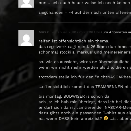
nun… aeh auch heuer weise ich noch keinen 
siegchancen = -4 auf der nach unten offenen
MAXX
9. Januar 2010 um 23:06 Uhr
Zum Antworten a
reifen ist offensichtlich ein thema.
das regelwerk sagt mind. 26.5mm durchmeser
schonmal stocki's, markus' und meinereiner's
so. wie es aussieht, wirds ne überschauliche
wenn wir nicht mehr werden als die, die eh
trotzdem stelle ich für den "nichtNASCARbesi
…offensichtlich kommt das TEAMRENNEN nicht 
bis montag, BUDWISER is schon da!
ach ja: ich hab mir überlegt, dass ich bei d
er darf sich damit „amtierender NASCAR-Meis
dazu gibts noch ein passenden T-shirt aus ei
na, wenn DASS kein anreiz ist?
…ist aber 