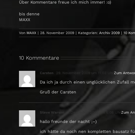
Über Kommentare freue ich mich immer! :o)
bis denne
MAXX
Von
MAXX
|
28. November 2009
|
Kategorien:
Archiv 2009
|
10 Ko
10 Kommentare
Carsten
29. November 2009 um 11:03 Uhr
Zum Antwor
Da ich ja durch einen unglücklichen Zufall m
Gruß der Carsten
Steve Warson
1. Dezember 2009 um 6:08 Uhr
Zum An
hallo freunde der nacht ;–)
ich hätte da noch nen kompletten bausatz für 