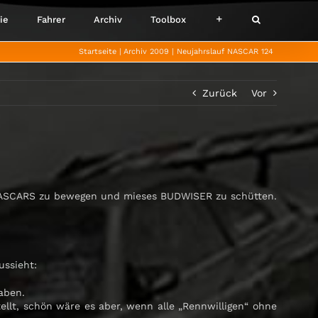
ie
Fahrer
Archiv
Toolbox
Startseite
Archiv 2009
Neujahrslauf NASCAR 124
Zurück
Vor
er NASCARS zu bewegen und mieses BUDWISER zu schütten.
ussieht:
aben.
ellt, schön wäre es aber, wenn alle „Rennwilligen“ ohne