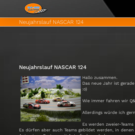
Zum
Inhalt
springen
Neujahrslauf NASCAR 124
Neujahrslauf NASCAR 124
Hallo zusammen.
Das neue Jahr ist gerad
:o)
Wie immer fahren wir Q&D
Allerdings würde ich ge
Es werden zweier-Teams 
Es dürfen aber auch Teams gebildet werden, in denen je