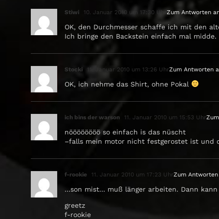
Stiwi
10. Januar 2010 um 17:30 Uhr
Zum Antworten a
OK, den Durchmesser schaffe ich mit den alt
Ich bringe den Backstein einfach mal midde.
Stocki
11. Januar 2010 um 13:26 Uhr
Zum Antworten 
OK, ich nehme das Shirt, ohne Pokal
ich bins der warson
11. Januar 2010 um 15:53 Uhr
Zum
nöööööööö so einfach is das nüscht
–falls mein motor nicht festgerostet ist und
f-rookie
11. Januar 2010 um 17:23 Uhr
Zum Antworten
…son mist… muß länger arbeiten. Dann kann
greetz
f-rookie