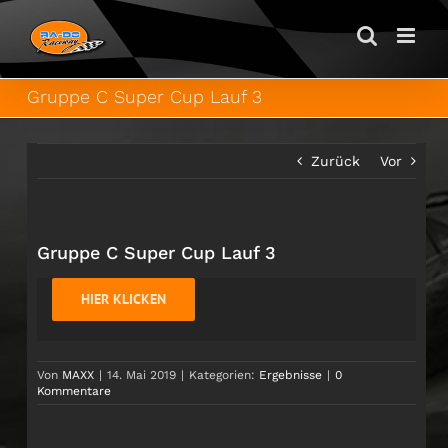
Zum
Inhalt
springen
Gruppe C Super Cup Lauf 3
Zurück
Vor
Gruppe C Super Cup Lauf 3
HIER KLICKEN
Von
MAXX
|
14. Mai 2019
|
Kategorien:
Ergebnisse
|
0
Kommentare