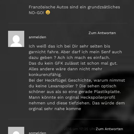
Französische Autos sind ein grundzsätliches
NO-GO!
Carsten
13. Juli 2016 um 9:59 Uhr
Zum Antworten
anmelden
Ich weiß das ich bei Dir sehr selten bis
garnicht fahre. Aber darf ich mein Senf auch
dazu geben ? Ach ich mach es einfach.
Das du kein GFK zulässt ist schon mal gut.
Alles andere wäre dann nicht mehr
konkurenzfähig.
Bei der Heckflügel Geschichte, warum nimmst
du keine Lexanspoiler ? Die sehen optisch
schöner aus als so eine gerade Plastikplatte.
Mann könnte ein orginal Heckspoilerprofil
nehmen und diese tiefziehen. Das würde dem
orginal sehr nahe komme
Regelhüter
13. Juli 2016 um 17:25 Uhr
Zum Antworten
anmelden