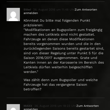
Stiwi
26. August 2016 um 11:48 Uhr
Zum Antworten
anmelden
Könntest Du bitte mal folgenden Punkt
präzisieren:
"Modifikationen an Bugspoilern zum freigängig
machen des Leitkiels sind nicht gestattet.
Fahrzeuge an denen diese Modifikationen
bereits vorgenommen wurden und die in den
zurückliegenden Saisons bereits gestartet sind,
sind von dieser Regelung unter Punkt 5 für die
Saison 2016/2017 ausgenommen. Grate und
Kanten innen an der Karosserie im Bereich des
Leitkiels dürfen weiterhin beigeschliffen
werden."
Was zählt denn zum Bugspoiler und welche
Fahrzeuge hat das vergangene Saison
betroffen?
MAXX
26. August 2016 um 18:23 Uhr
Zum Antworten
anmelden