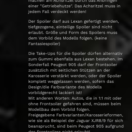
machen am Achsritzel durch das Anbringen
einer "Getriebehutze". Das Achsritzel muss in
jedem Fall verdeckt werden!
Der Spoiler darf aus Lexan gefertigt werden,
tiefgezogene, einteilige Spoiler sind nicht
erlaubt. Größe und Form des Spoilers muss
dem Vorbild des Modells folgen. (keine
Fantasiespoiler)
Die Take-Ups für die Spoiler dürfen alternativ
zum Gummi ebenfalls aus Lexan bestehen. Im
Sonderfall Peugeot 905 darf der Frontsoiler
zusätzlich mit seitlichen Stützen an der
Karosserie verstärkt werden, oder der Spoiler
komplett weggelassen werden, sofern das
Design/die Farbvariante des Modells
vorbildgerecht lackiert ist!
Mit anderen Worten: Autos, die in 1:1 mit oder
ohne Frontsoiler gefahren sind, müssen beim
Modellbau dem Vorbild folgen.
Freigegebene Farbvarianten/Karosserieformen,
wie sie als Beispiel der Jaguar XJR8/9 für sich
beansprucht, sind beim Peugeot 905 aufgrund
des Frontsoilers nicht erlaubt!