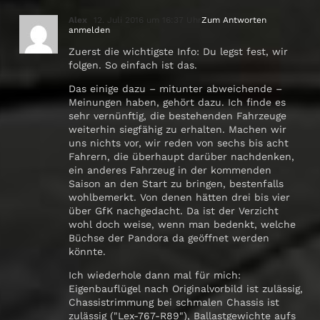
Alex
12. Juli 2016 um 16:37 Uhr
Zum Antworten
anmelden
Zuerst die wichtigste Info: Du legst fest, wir
folgen. So einfach ist das.
Das einige dazu – mitunter abweichende –
Meinungen haben, gehört dazu. Ich finde es
sehr vernünftig, die bestehenden Fahrzeuge
weiterhin siegfähig zu erhalten. Machen wir
uns nichts vor, wir reden von sechs bis acht
Fahrern, die überhaupt darüber nachdenken,
ein anderes Fahrzeug in der kommenden
Saison an den Start zu bringen, bestenfalls
wohlbemerkt. Von denen hätten drei bis vier
über GfK nachgedacht. Da ist der Verzicht
wohl doch weise, wenn man bedenkt, welche
Büchse der Pandora da geöffnet werden
könnte.
Ich wiederhole dann mal für mich:
Eigenbauflügel nach Originalvorbild ist zulässig,
Chassistrimmung bei schmalen Chassis ist
zulässig ("Lex-767-R89"), Ballastgewichte aufs