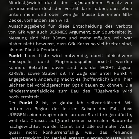
Mindestgewicht durch den zugestandenen Einsatz von
Lexanscheiben doch den Vorteil darin haben, dass eben
unten mehr und oben weniger Masse bei einem Gfk-
Deckel vorhanden sein wird.
Ausschlaggebend für diese Entscheidung des Verbots
von Gfk war auch BERNIES Argument, zur Spurbreite: lt.
Messung sind hier 83mm und mehr möglich, mir war
bisher nicht bewusst, dass Gfk-Karos so viel breiter sind,
als das Plastik-Pendant.
Punkt 1
der Liste wird notwendig, damit bleischwere
Heckspoiler durch Eingenbauspoiler ersetzt werden
können. Betroffen davon sind u.a. der 962HT, Jaguar
XJR8/9, sowie Sauber c9. Im Zuge der unter Punkt 4
angegebenen Änderung macht es (hoffentlich) Sinn, hier
leichter bei vorbildgerechter Optik bauen zu können. Die
Mindestmaterialdicke zum Bau des Flügelwerks wird
noch ermittelt.
Der
Punkt 2
ist, so glaube ich selbsterklärend. Wir
hatten zu Beginn der letzten Saison den Fall, dass
JÜRGEN seinen wagen nicht an den Start bringen dürfte,
weil das Chassis aufgrund seiner schmalen Baubreite
nachgewichtet wurde. Damit sind alle schmalen Autos
quasi nicht konkurrenzfähig, weil das fehlende
Gesamtgewicht im Deckel ergänzt werden musste und