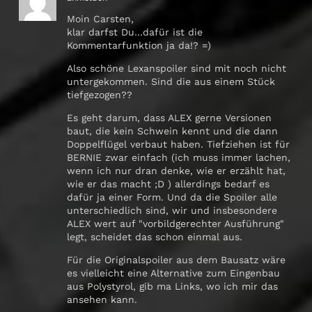
Moin Carsten,
klar darfst Du…dafür ist die
Kommentarfunktion ja da!? =)
Also schöne Lexanspoiler sind mit noch nicht
untergekommen. Sind die aus einem Stück
tiefgezogen??
Es geht darum, dass ALEX gerne Versionen
baut, die kein Schwein kennt und die dann
Doppelflügel verbaut haben. Tiefziehen ist für
BERNIE zwar einfach (ich muss immer lachen,
wenn ich nur dran denke, wie er erzählt hat,
wie er das macht ;D ) allerdings bedarf es
dafür ja einer Form. Und da die Spoiler alle
unterschiedlich sind, wir und insbesondere
ALEX wert auf "vorbildgerechter Ausführung"
legt, scheidet das schon einmal aus.
Für die Originalspoiler aus dem Bausatz wäre
es vielleicht eine Alternative zum Eingenbau
aus Polystyrol, gib ma Links, wo ich mir das
ansehen kann.