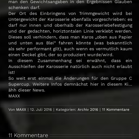
man den Gewichtsangaben in den Ergebnissen Glauben
schenken darf.
Der Ort des Einbringens von Trimmgewicht wird bei
Untergewicht der Karosserie ebenfalls vorgeschrieben: es
darf nur innen und oberhalb der Karosseriebefestigung
und der gedachten, horiztontalen Linie verklebt werden.
Dieses soll verhindern, dass man Karos „oben aus Papier
und unten aus Blei“ fahren könnte (was bekanntlich
als sehr performant gilt), auch wenn es vermutlich kaum
einen Deckel gibt, der so produziert wurde/wird.
In diesem Zusammenhang sei erwähnt, dass ein
Ausschleifen der Karosserie natürlich auch nicht erlaubt
ist!
So weit erst einmal die Änderungen für den Gruppe C
Supercup. Weitere Infos demnächst hier in diesem Ki…
ähh dieser News.
MAXX
Von
MAXX
|
12. Juli 2016
|
Kategorien:
Archiv 2016
|
11 Kommentare
11 Kommentare