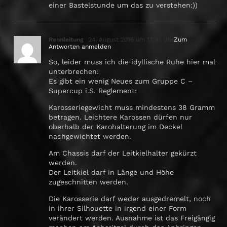
einer Bastelstunde um das zu verstehen:))
Rennleitung
24. August 2016 um 17:41 Uhr
Zum
Antworten anmelden
So, leider muss ich die idyllische Ruhe hier mal
unterbrechen:
Es gibt ein wenig Neues zum Gruppe C –
Supercup i.S. Reglement:
Karosseriegewicht muss mindestens 38 Gramm
betragen. Leichtere Karossen dürfen nur
oberhalb der Karohalterung im Deckel
nachgewichtet werden.
Am Chassis darf der Leitkielhalter gekürzt
werden.
Der Leitkiel darf in Länge und Höhe
zugeschnitten werden.
Die Karosserie darf weder ausgedremelt, noch
in ihrer Silhouette in irgend einer Form
verändert werden. Ausnahme ist das Freigängig