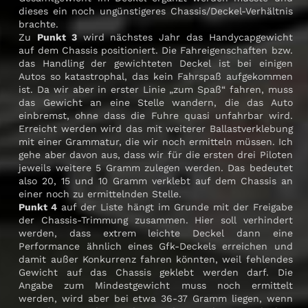
dieses ein noch ungünstigeres Chassis/Deckel-Verhältnis
brachte.
Zu
Punkt 3
wird nächstes Jahr das Handycapgewicht
auf dem Chassis positioniert. Die Fahreigenschaften bzw.
das Handling der gewichteten Deckel ist bei einigen
Autos so katastrophal, das kein Fahrspaß aufgekommen
ist. Da wir aber in erster Linie „zum Spaß“ fahren, muss
das Gewicht an eine Stelle wandern, die das Auto
einbremst, ohne dass die Fuhre quasi unfahrbar wird.
Erreicht werden wird das mit weiterer Ballastverklebung
mit einer Grammatur, die wir noch ermitteln müssen. Ich
gehe aber davon aus, dass wir für die ersten drei Piloten
jeweils weitere 5 Gramm zulegen werden. Das bedeutet
also 20, 15 und 10 Gramm verklebt auf dem Chassis an
einer noch zu ermittelnden Stelle.
Punkt 4
auf der Liste hängt im Grunde mit der Freigabe
der Chassis-Trimmung zusammen. Hier soll verhindert
werden, dass extrem leichte Deckel dann eine
Performance ähnlich eines Gfk-Deckels erreichen und
damit außer Konkurrenz fahren könnten, weil fehlendes
Gewicht auf das Chassis geklebt werden darf. Die
Angabe zum Mindestgewicht muss noch ermittelt
werden, wird aber bei etwa 36-37 Gramm liegen, wenn