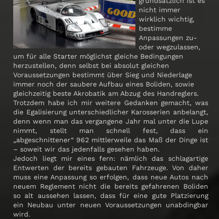
grundsätzlich ist es
nicht immer
wirklich wichtig,
bestimme
Anpassungen zu-
oder wegzulassen,
um für alle Starter möglichst gleiche Bedingungen
herzustellen, denn selbst bei absolut gleichen
Voraussetzungen bestimmt über Sieg und Niederlage
immer noch der saubere Aufbau eines Boliden, sowie
gleichzeitig beste Akrobatik am Abzug des Handreglers.
Trotzdem habe ich mir weitere Gedanken gemacht, was
die Egalisierung unterschiedlicher Karosserien anbelangt,
denn wenn man das vergangene Jahr mal unter die Lupe
nimmt, stellt man schnell fest, dass ein
„abgeschnittener“ 962 mittlerweile das Maß der Dinge ist
– soweit wir das jedenfalls gesehen haben.
Jedoch liegt mir eines fern: nämlich das schlagartige
Entwerten der bereits gebauten Fahrzeuge. Von daher
muss eine Anpassung so erfolgen, dass neue Autos nach
neuem Reglement nicht die bereits gefahrenen Boliden
so alt aussehen lassen, dass für eine gute Platzierung
ein Neubau unter neuen Voraussetzungen unabdingbar
wird.