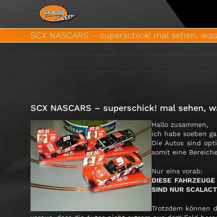
Zum
Inhalt
springen
SCX NASCARS – superschick! mal sehen, was
SCX NASCARS – superschick! mal sehen, w
Hallo zusammen,
ich habe soeben ga
Die Autos sind op
somit eine Bereiche
Nur eins vorab:
DIESE FAHRZEUGE 
SIND NUR SCALAC
Trotzdem können d