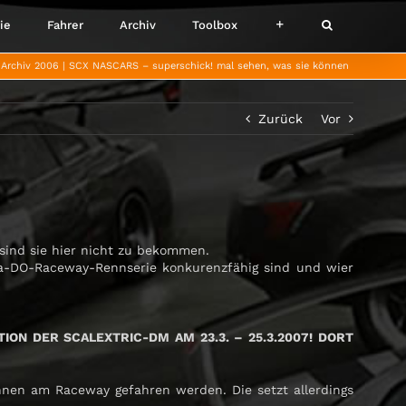
ie
Fahrer
Archiv
Toolbox
Archiv 2006
SCX NASCARS – superschick! mal sehen, was sie können
Zurück
Vor
sind sie hier nicht zu bekommen.
Ra-DO-Raceway-Rennserie konkurenzfähig sind und wier
ON DER SCALEXTRIC-DM AM 23.3. – 25.3.2007! DORT
nen am Raceway gefahren werden. Die setzt allerdings