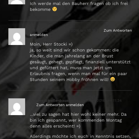
Ich werde mal den Bauherr fragen ob ich frei
bekomme
MAXX
12. September 2016 um 10:19 Uhr
Zum Antworten
anmelden
Moin, Herr Stocki =)
ja, so weit sind wir schon gekommen: die
Kinder, die man jahrelang an der Brust
gesäugt, gehegt, gepflegt, finanziell unterstützt
und gefüttert hat, muss man jetzt um
Erlaubnis fragen, wenn man mal für ein paar
Stunden seinem Hobby fröhnen will!
Bundes-Straßenbauamt
8. Oktober 2016 um 11:34
Uhr
Zum Antworten anmelden
…viel zu sagen hat hier wohl keiner mehr. Da
bin ich gespannt, wer kommenden Montag
denn alles erscheint! =)
Allerdings möchte ich euch in Kenntnis setzen,