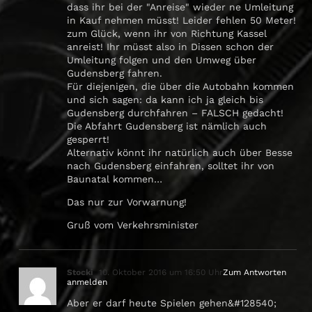
dass ihr bei der "Anreise" wieder ne Umleitung
in Kauf nehmen müsst! Leider fehlen 50 Meter!
zum Glück, wenn ihr von Richtung Kassel
anreist! Ihr müsst also in Dissen schon der
Umleitung folgen und den Umweg über
Gudensberg fahren.
Für diejenigen, die über die Autobahn kommen
und sich sagen: da kann ich ja gleich bis
Gudensberg durchfahren – FALSCH gedacht!
Die Abfahrt Gudensberg ist nämlich auch
gesperrt!
Alternativ könnt ihr natürlich auch über Besse
nach Gudensberg einfahren, solltet ihr von
Baunatal kommen…
Das nur zur Vorwarnung!
Gruß vom Verkehrsminister
Stocki
10. Oktober 2016 um 16:50 Uhr
Zum Antworten
anmelden
Aber er darf heute Spielen gehen&#128540;