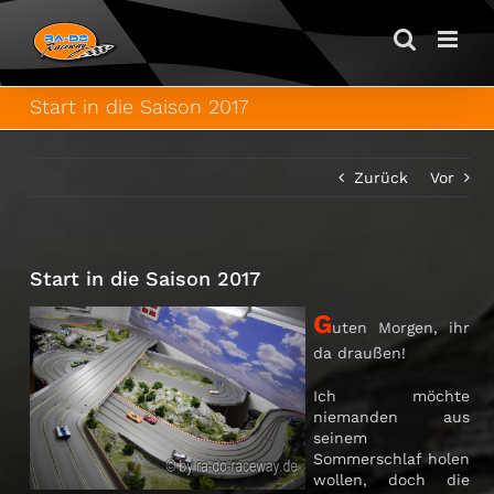
Zum
Inhalt
springen
Start in die Saison 2017
Zurück
Vor
Start in die Saison 2017
G
uten Morgen, ihr
da draußen!
Ich möchte
niemanden aus
seinem
Sommerschlaf holen
wollen, doch die