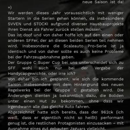
neue Saison ist da!
=)
Wir werden dieses Jahr voraussichtlich mit weniger
Startern in die Serien gehen können, da insbesondere
SVVEN und STOCKI aufgrund diverser Hausbauprojekte
ihren Dienst als Fahrer zurück stellen müssen.
Das ist doof und von daher hoffe ich auf den einen oder
anderen SFFer, der an diesen beiden Serien teil nehmen
wird. Insbesondere die Scaleauto Pro-Serie ist ja
identisch und von daher sollte es auch keine Probleme
bei der Fahrzeugabnahme geben.
Der Gruppe C Super Cup bei uns unterscheidet sich zu
SFF wohl auch nur bei der Vergabe der
Handycapgewichte, oder irre ich?
Von daher bin ich gespannt, wie sich die kommende
Saison insbesondere mit dem Hintergrund des neuen
Regelwerks bei der Gruppe C gestalten wird. Die
Änderungen dienten ja bekanntlich dazu, die Boliden
unter einen Hut zu bekommen, ohne dass wir
irgendwann alle das gleiche Auto fahren.
Abgezeichnet hatte sich bereits, dass der 962ck (ich
weiß, dass er eigentlich nicht so heißt) performant
genug ist, die restlichen Protagonisten einzusacken – mit
Ausnahme eines gut gebauten Jaguars vielleicht.