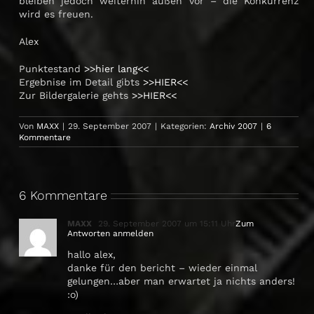
bleiben jedoch weiterhin außen vor – die Konkurrenz
wird es freuen.
Alex
Punktestand
>>hier lang<<
Ergebnise im Detail gibts
>>HIER<<
Zur Bildergalerie gehts
>>HIER<<
Von
MAXX
|
29. September 2007
|
Kategorien:
Archiv 2007
|
6
Kommentare
6 Kommentare
MAXX
29. September 2007 um 15:11 Uhr
Zum
Antworten anmelden
hallo alex,
danke für den bericht – wieder einmal
gelungen…aber man erwartet ja nichts anders!
:o)