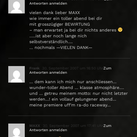
Antworten anmelden
vielen dank lieber MAXX
wie immer ein toller abend bei dir
mit grosszügiger BEWIRTUNG
– man erwartet ja bei dir nichts anderes
…..ist aber noch lange nich
selbstverständlich….
… nochmals —VIELEN DANK—
Frank
30. September 2007 um 16:50 Uhr
Zum
Antworten anmelden
… dem kann ich mich nur anschliessen…
wunder-toller Abend … klasse atmosphäre….
und … getreu meinem motto: nur nicht letzter
werden…! ein vollauf gelungener abend…
meine premiere uff'm ra-do raceway…
MAXX
30. September 2007 um 17:41 Uhr
Zum
Antworten anmelden