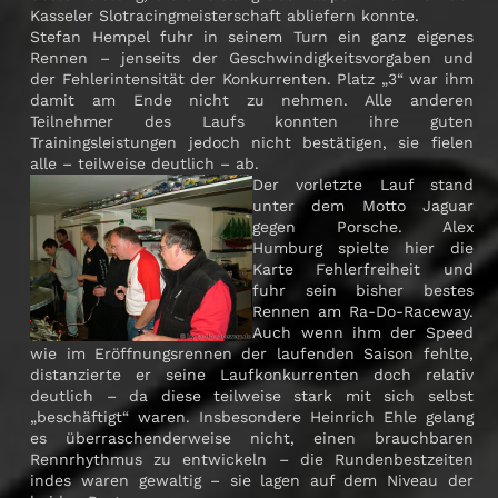
Kasseler Slotracingmeisterschaft abliefern konnte.
Stefan Hempel fuhr in seinem Turn ein ganz eigenes
Rennen – jenseits der Geschwindigkeitsvorgaben und
der Fehlerintensität der Konkurrenten. Platz „3“ war ihm
damit am Ende nicht zu nehmen. Alle anderen
Teilnehmer des Laufs konnten ihre guten
Trainingsleistungen jedoch nicht bestätigen, sie fielen
alle – teilweise deutlich – ab.
Der vorletzte Lauf stand
unter dem Motto Jaguar
gegen Porsche. Alex
Humburg spielte hier die
Karte Fehlerfreiheit und
fuhr sein bisher bestes
Rennen am Ra-Do-Raceway.
Auch wenn ihm der Speed
wie im Eröffnungsrennen der laufenden Saison fehlte,
distanzierte er seine Laufkonkurrenten doch relativ
deutlich – da diese teilweise stark mit sich selbst
„beschäftigt“ waren. Insbesondere Heinrich Ehle gelang
es überraschenderweise nicht, einen brauchbaren
Rennrhythmus zu entwickeln – die Rundenbestzeiten
indes waren gewaltig – sie lagen auf dem Niveau der