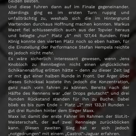
beiden Besten.
Und diese fuhren dann auf im Finale gegeneinander.
Allerdings ging es im ersten Turn ruppig und
unfallträchtig zu, weshalb sich die im Hintergrund
Wartenden durchaus Hoffnung machen konnten. Markus
Mazet fiel schlussendlich auch aus der Topvier heraus
und belegte „nur“ Platz „6“ mit 127,44 Runden. Fred
König konnte den vierten Platz noch so eben halten, für
die Einstellung der Performance Stefan Hempels reichte
es jedoch nicht mehr.
Es wäre sicherlich interessant gewesen, wenn Jens
Knobloch zu Rennbeginn nicht einen unglücklichen
Schikanenabflug erlitten hätte – denn zu dieser Zeit lag
er mit gut einer halben Runde in Front. Der Ärger über
dieses Schicksal kostete ihn jedoch die Konzentration,
ganz nach vorn fahren zu können. Bereits nach der
Hälfte des Rennens war „der Drops gelutscht“ und drei
Runden Rückstand standen für ihn zu Buche. Dabei
blieb es bis zum Ende – Platz „2“ mit 133,31 Runden –
gut drei Runden hinter dem Sieger Maxx.
Maxx ist damit der erste Fahrer im Rahmen der Slot.it-
Meisterschaft, der auf zwei Rennsiege zurückblicken
kann. Diesen zweiten Sieg hat er sich jedoch
„notgedrungen“ mit einem „Castrol“-Jaguar erfahren.