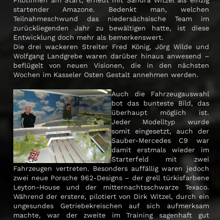
PilotInnen am Start, erneut mit Sandra Witzel als einzig
startender Amazone. Bedenkt man, welchen
Teilnahmeschwund das niedersächsische Team im
zurückliegenden Jahr zu bewältigen hatte, ist diese
Entwicklung doch mehr als bemerkenswert.
Die drei wackeren Streiter Fred König, Jörg Wilde und
Wolfgang Landgrebe waren darüber hinaus anwesend –
beflügelt von neuen Visionen, die in den nächsten
Wochen im Kasseler Osten Gestalt annehmen werden.
Auch die Fahrzeugauswahl
bot das bunteste Bild, das
überhaupt möglich ist.
Jeder Modelltyp wurde
somit eingesetzt, auch der
Sauber-Mercedes C9 war
damit erstmals wieder im
Starterfeld mit zwei
Fahrzeugen vertreten. Besonders auffällig waren jedoch
zwei neue Porsche 962-Designs – der grell türkisfarbene
Leyton-House und der mitternachtsschwarze Texaco.
Während der erstere, pilotiert von Dirk Witzel, durch ein
ungesundes Getriebekreischen auf sich aufmerksam
machte, war der zweite im Training sagenhaft gut