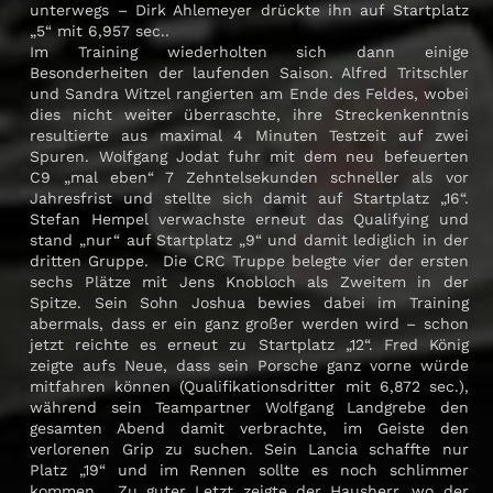
unterwegs – Dirk Ahlemeyer drückte ihn auf Startplatz
„5“ mit 6,957 sec..
Im Training wiederholten sich dann einige
Besonderheiten der laufenden Saison. Alfred Tritschler
und Sandra Witzel rangierten am Ende des Feldes, wobei
dies nicht weiter überraschte, ihre Streckenkenntnis
resultierte aus maximal 4 Minuten Testzeit auf zwei
Spuren. Wolfgang Jodat fuhr mit dem neu befeuerten
C9 „mal eben“ 7 Zehntelsekunden schneller als vor
Jahresfrist und stellte sich damit auf Startplatz „16“.
Stefan Hempel verwachste erneut das Qualifying und
stand „nur“ auf Startplatz „9“ und damit lediglich in der
dritten Gruppe. Die CRC Truppe belegte vier der ersten
sechs Plätze mit Jens Knobloch als Zweitem in der
Spitze. Sein Sohn Joshua bewies dabei im Training
abermals, dass er ein ganz großer werden wird – schon
jetzt reichte es erneut zu Startplatz „12“. Fred König
zeigte aufs Neue, dass sein Porsche ganz vorne würde
mitfahren können (Qualifikationsdritter mit 6,872 sec.),
während sein Teampartner Wolfgang Landgrebe den
gesamten Abend damit verbrachte, im Geiste den
verlorenen Grip zu suchen. Sein Lancia schaffte nur
Platz „19“ und im Rennen sollte es noch schlimmer
kommen. Zu guter Letzt zeigte der Hausherr, wo der