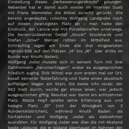
Einstellung dieses „Verbesserungsrekords“ gelungen.
Nebenbei hat er damit auch wieder im internen Duell
mit Frank Memmeler die Möbel zurecht gerückt. Wie
bereits angedeutet, rutschte Wolfgang Landgrebe noch
auf diesen zwanzigsten Platz ab – man hatte den
Eindruck, der Lancia war mit Porzellanreifen unterwegs.
Die Serienrückkehrer Detlef „Stocki“ Stockhardt und
Stefan „Stiwi“ Menzel rollten im Mittelfeld aus.
Einträchtig lagen am Ende alle drei eingesetzten
Hightail-956 auf den Plätzen „14“ bis „16“ (der dritte im
Bunde war Knuth Baden).
Wolfgang Jodat musste sich in seinem Turn mit drei
Dahlheimern „herumschlagen“, wobei es ausgesprochen
friedlich zuging. Dirk Witzel war zum ersten mal vor Ort,
besaß keinerlei Testerfahrung und hatte einen akustisch
auffälligen Wagen am Start. Die beste Info vorab: der
962 hielt durch, wurde gar etwas leiser, war jedoch
ausgesprochen giftig. Resultat war damit ein achtzehnter
Platz. Matze Hopf spielte seine Erfahrung aus und
belegte Platz „10“ (mit der Winzigkeit von 2
Rundenteilstrichen), während Knuth Baden als
fünfzehnter und Wolfgang Jodat als siebzehnter
ausrollten. Für Wolfgang Jodat war dies die mit Abstand
beste Leistung, die er bislang überhaupt im Rahmen der