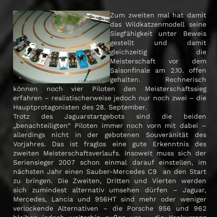
Zum zweiten mal hat damit
das Wildkatzenmodell seine
Siegfähigkeit unter Beweis
gestellt und damit
gleichzeitig die
Meisterschaft vor dem
Saisonfinale am 2.10. offen
gehalten. Rechnerisch
können noch vier Piloten den Meisterschaftssieg
erfahren – realistischerweise jedoch nur noch zwei – die
Hauptprotagonisten des 28. September.
Trotz des Jaguarstartgebots sind die beiden
„benachteiligten“ Piloten immer noch vorn mit dabei –
allerdings nicht in der gebotenen Souveränität des
Vorjahres. Das ist fraglos eine gute Erkenntnis des
zweiten Meisterschaftsverlaufs. Insoweit muss sich der
Seriensieger 2007 schon einmal darauf einstellen, im
nächsten Jahr einen Sauber-Mercedes C9 an den Start
zu bringen. Die Zweiten, Dritten und Vierten werden
sich zumindest alternativ umsehen dürfen – Jaguar,
Mercedes, Lancia und 956HT sind mehr oder weniger
verlockende Alternativen – die Porsche 956 und 962