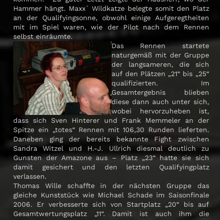
Hammer hängt. Maxx` Wildkatze belegte somit den Platz
an der Qualifyingsonne, obwohl einige Aufgeregtheiten
mit im Spiel waren, wie der Pilot nach dem Rennen
selbst einräumte.
Das Rennen startete
naturgemäß mit der Gruppe
der langsameren, die sich
auf den Plätzen „21“ bis „25“
qualifizierten. Im
Gesamtergebnis blieben
diese dann auch unter sich,
wobei hervorzuheben ist,
dass sich Sven Hinterer und Frank Memmeler an der
Spitze ein „totes“ Rennen mit 106,30 Runden lieferten.
Daneben ging der bereits bekannte Fight zwischen
Sandra Witzel und H.-J. Ullrich diesmal deutlich zu
Gunsten der Amazone aus – Platz „23“ hatte sie sich
damit gesichert und den letzten Qualifyingplatz
verlassen.
Thomas Wille schaffte in der nächsten Gruppe das
gleiche Kunststück wie Michael Schade im Saisonfinale
2006. Er verbesserte sich von Startplatz „20“ bis auf
Gesamtwertungsplatz „11“. Damit ist auch ihm die