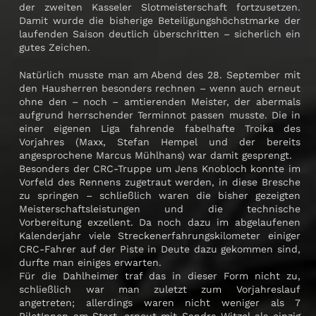
der zweiten Kasseler Slotmeisterschaft fortzusetzen.
Damit wurde die bisherige Beteiligungshöchstmarke der
laufenden Saison deutlich überschritten – sicherlich ein
gutes Zeichen.
Natürlich musste man am Abend des 28. September mit
den Hausherren besonders rechnen – wenn auch erneut
ohne den – noch – amtierenden Meister, der abermals
aufgrund herrschender Terminnot passen musste. Die in
einer eigenen Liga fahrende fabelhafte Troika des
Vorjahres (Maxx, Stefan Hempel und der bereits
angesprochene Marcus Mühlhans) war damit gesprengt.
Besonders der CRC-Truppe um Jens Knobloch konnte im
Vorfeld des Rennens zugetraut werden, in diese Bresche
zu springen – schließlich waren die bisher gezeigten
Meisterschaftsleistungen und die technische
Vorbereitung exzellent. Da noch dazu im abgelaufenen
Kalenderjahr viele Streckenerfahrungskilometer einiger
CRC-Fahrer auf der Piste in Deute dazu gekommen sind,
durfte man einiges erwarten.
Für die Dahlheimer traf das in dieser Form nicht zu,
schließlich war man zuletzt zum Vorjahreslauf
angetreten; allerdings waren nicht weniger als 7