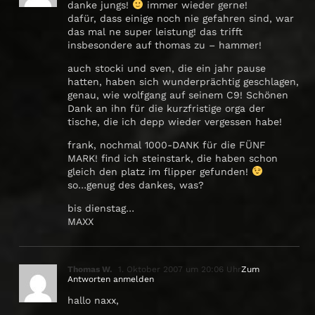
danke jungs!
immer wieder gerne!
dafür, dass einige noch nie gefahren sind, war
das mal ne super leistung! das trifft
insbesondere auf thomas zu – hammer!
auch stocki und sven, die ein jahr pause
hatten, haben sich wunderprächtig geschlagen,
genau, wie wolfgang auf seinem C9! Schönen
Dank an ihn für die kurzfristige orga der
tische, die ich depp wieder vergessen habe!
frank, nochmal 1000-DANK für die FÜNF
MARK! find ich steinstark, die haben schon
gleich den platz im flipper gefunden!
so…genug des dankes, was?
bis dienstag…
MAXX
Thomas W.
1. Oktober 2007 um 20:06 Uhr
Zum
Antworten anmelden
hallo naxx,