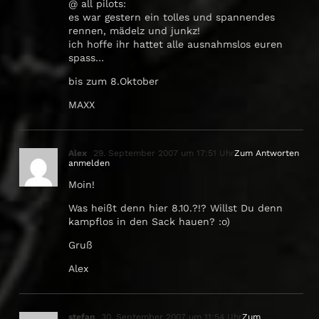
@ all pilots:
es war gestern ein tolles und spannendes
rennen, mädelz und junkz!
ich hoffe ihr hattet alle ausnahmslos euren
spass…
bis zum 8.Oktober
MAXX
Alex
29. September 2007 um 17:51 Uhr
Zum Antworten
anmelden
Moin!
Was heißt denn hier 8.10.?!? Willst Du denn
kampflos in den Sack hauen? :o)
Gruß
Alex
stefan
30. September 2007 um 11:54 Uhr
Zum