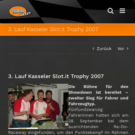
Zum
Inhalt
springen
3. Lauf Kasseler Slot.it Trophy 2007
Zurück
Vor
3. Lauf Kasseler Slot.it Trophy 2007
Die Bühne für den
Showdown ist bereitet –
zweiter Sieg für Fahrer und
Fahrzeugtyp.
Fünfundzwanzig
FahrerInnen hatten sich am
28. September bei dem
ausrichtenden Ra-Do-
Raceway eingefunden, um den Punktekampf im Rahmen