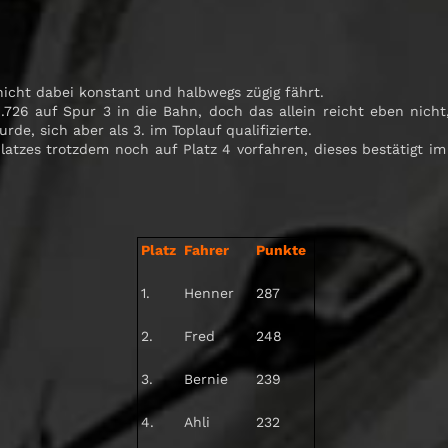
cht dabei konstant und halbwegs zügig fährt.
6.726 auf Spur 3 in die Bahn, doch das allein reicht eben nic
de, sich aber als 3. im Toplauf qualifizierte.
platzes trotzdem noch auf Platz 4 vorfahren, dieses bestätigt i
Platz
Fahrer
Punkte
1.
Henner
287
2.
Fred
248
3.
Bernie
239
4.
Ahli
232