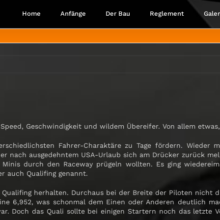
Home
Anfänge
Der Bau
Reglement
Galer
 Speed, Geschwindigkeit und wildem Übereifer. Von allem etwas, 
terschiedlichsten Fahrer-Charaktäre zu Tage fördern. Wieder 
 der nach ausgedehntem USA-Urlaub sich am Drücker zurück mel
re Minis durch den Raceway prügeln wollten. Es ging wiederei
er auch Qualifing genannt.
s Qualifing herhalten. Durchaus bei der Breite der Piloten nicht
ine 6,952, was schonmal dem Einen oder Anderen deutlich mach
r. Doch das Quali sollte bei einigen Startern noch das letzte Vo