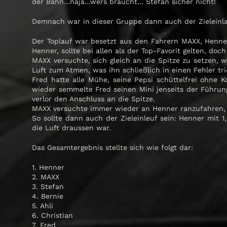
der Bahn…naja…wers braucht… Stefan sicher nicht!
Demnach war in dieser Gruppe dann auch der Zieleinlauf
Der Toplauf war besetzt aus den Fahrern MAXX, Henner u
Henner, sollte bei allen als der Top-Favorit gelten, d
MAXX versuchte, sich gleich an die Spitze zu setzen,
Luft zum Atmen, was ihn schließlich in einen Fehler t
Fred hatte alle Mühe, seine Pepsi schüttelfrei ohne 
wieder semmelte Fred seinen Mini jenseits der Führun
verlor den Anschluss an die Spitze.
MAXX versuchte immer wieder an Henner ranzufahren, 
So sollte dann auch der Zieleinleuf sein: Henner mit 
die Luft draussen war.
Das Gesamtergebnis stellte sich wie folgt dar:
1. Henner
2. MAXX
3. Stefan
4. Bernie
5. Ahli
6. Christian
7. Fred