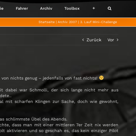
ie
Fahrer
Archiv
Toolbox
Startseite
Archiv 2007
3. Lauf Mini-Challenge
Zurück
Vor
von nichts genug – jedenfalls von fast nichts!
mit dabei war Schmolli, der sich lange nicht mehr aus
dete..
mal mit scharfen Klingen zur Sache, doch wie gewohnt,
 das schlimmste Übel des Abends.
te, dass man mit einer mittleren 7er Zeit nix werden
lt aktivieren und so geschah es, das kein einziger Pilot