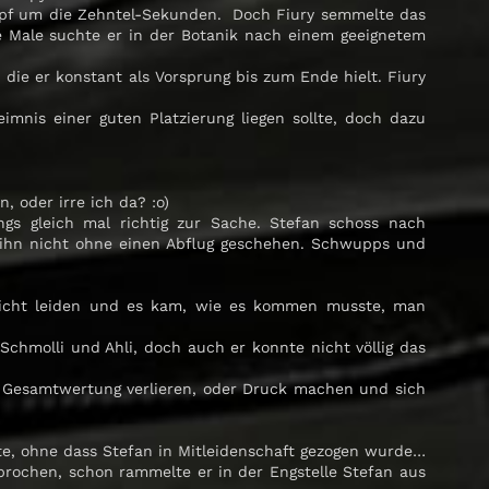
Kampf um die Zehntel-Sekunden. Doch Fiury semmelte das
e Male suchte er in der Botanik nach einem geeignetem
 die er konstant als Vorsprung bis zum Ende hielt. Fiury
imnis einer guten Platzierung liegen sollte, doch dazu
 oder irre ich da? :o)
ngs gleich mal richtig zur Sache. Stefan schoss nach
r ihn nicht ohne einen Abflug geschehen. Schwupps und
arnicht leiden und es kam, wie es kommen musste, man
 Schmolli und Ahli, doch auch er konnte nicht völlig das
er Gesamtwertung verlieren, oder Druck machen und sich
e, ohne dass Stefan in Mitleidenschaft gezogen wurde…
rochen, schon rammelte er in der Engstelle Stefan aus