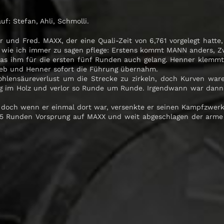
: Stefan, Ahli, Schmolli.
nd Fred. MAXX, der eine Quali-Zeit von 6,761 vorgelegt hatte, a
och wie ich immer zu sagen pflege: Erstens kommt MANN anders, Z
 was ihm für die ersten fünf Runden auch gelang. Henner klemm
rieb und Henner sofort die Führung übernahm.
Kohlensäureverlust um die Strecke zu zirkeln, doch Kurven war
g im Holz und verlor so Runde um Runde. Irgendwann war dann b
doch wenn er einmal dort war, versenkte er seinen Kampfzwerk
1,5 Runden Vorsprung auf MAXX und weit abgeschlagen der arme F