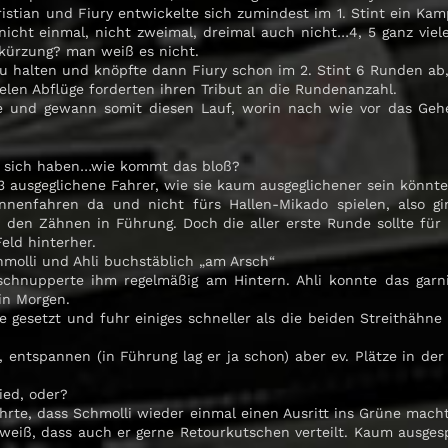
ristian und Fiury entwickelte sich zumindest im 1. Stint ein 
icht einmal, nicht zweimal, dreimal auch nicht…4, 5 ganz viel
kürzung? man weiß es nicht.
 zu halten und knöpfte dann Fiury schon im 2. Stint 6 Runden ab,
elen Abflüge forderten ihren Tribut an die Rundenanzahl.
nde und gewann somit diesen Lauf, worin nach wie vor das Gehe
 in sich haben…wie kommt das bloß?
 ausgeglichene Fahrer, wie sie kaum ausgeglichener sein könnten,
nnenfahren da und nicht fürs Hallen-Mikado spielen, also gi
n den Zähnen in Führung. Doch die aller erste Runde sollte fü
eld hinterher.
hmolli und Ahli buchstäblich „am Arsch“
d schnupperte ihm regelmäßig am Hintern. Ahli konnte das g
ein Morgen.
e gesetzt und fuhr einiges schneller als die beiden Streithähne
, entspannen (in Führung lag er ja schon) aber ev. Plätze in d
ied, oder?
te, dass Schmolli wieder einmal einen Ausritt ins Grüne macht
eiß, dass auch er gerne Retourkutschen verteilt. Kaum ausgesp