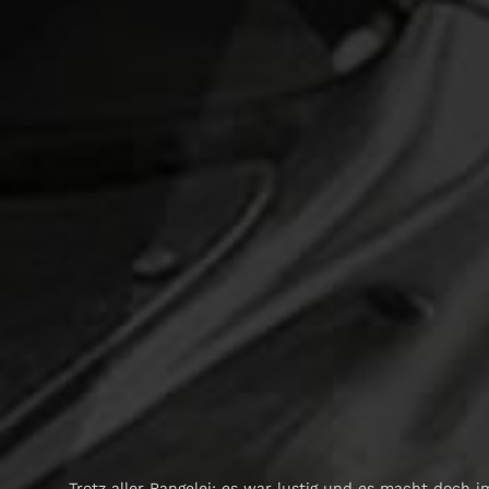
Trotz aller Rangelei: es war lustig und es macht doch