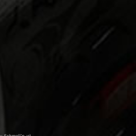
u Schmoll’n :o)