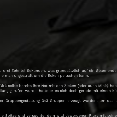
alb drei Zehntel Sekunden, was grundsätzlich auf ein Spannend
, die man ungestraft um die Ecken peitschen kann.
irk sollte bereits ihre Not mit den Zicken (oder auch Minis) hab
ellung gerufen wurde, hatte er es sich doch gerade mit einem 
der Gruppengestaltung 3×3 Gruppen erzeugt wurden, um das l
n die Spitze und versuchte, dem wild gewordenen Fiury mit se