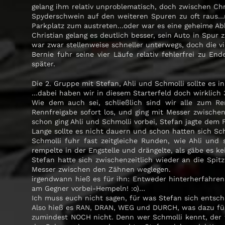
gelang ihm relativ unproblematisch, doch zwischen Ch
Spyderschwein auf den weiteren Spuren zu oft raus…n
Parkplatz zum austreten…oder war es eine geheime Ab
Christian gelang es deutlich besser, sein Auto in Spur
war zwar stellenweise schneller unterwegs, doch die vi
Bernie fuhr seine vier Läufe relativ fehlerfrei zu E
später.
Die 2. Gruppe mit Stefan, Ahli und Schmolli sollte es
…dabei haben wir in diesem Starterfeld doch wirklich 3
Wie dem auch sei, schließlich sind wir alle zum Re
Rennfreigabe sofort los, und ging mit Messer zwische
schon ging Ahli und Schmolli vorbei, Stefan jagte dem F
Lange sollte es nicht dauern und schon hatten sich Sc
Schmolli fuhr fast zeitgleiche Runden, wie Ahli un
rempelte in der Engstelle und drängelte, als gäbe es k
Stefan hatte sich zwischenzeitlich wieder an die Spitz
Messer zwischen den Zähnen weglegen.
irgendwann hieß es für ihn: Entweder hinterherfahren
am Gegner vorbei-Hempeln! :o)…
Ich muss euch nicht sagen, für was Stefan sich entsch
Also hieß es RAN, DRAN, WEG und DURCH, was dazu führ
zumindest NOCH nicht. Denn wer Schmolli kennt, der w