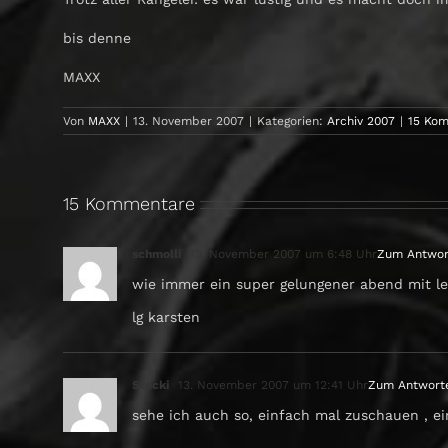
bis denne
MAXX
Von
MAXX
|
13. November 2007
|
Kategorien:
Archiv 2007
|
15 Ko
15 Kommentare
schmolli
13. November 2007 um 6:48 Uhr
Zum Antwor
wie immer ein super gelungener abend mit l
lg karsten
Stocki
13. November 2007 um 12:41 Uhr
Zum Antwort
sehe ich auch so, einfach mal zuschauen , e