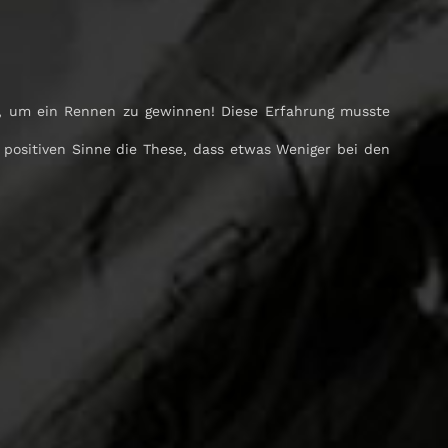
ht, um ein Rennen zu gewinnen! Diese Erfahrung musste
m positiven Sinne die These, dass etwas Weniger bei den