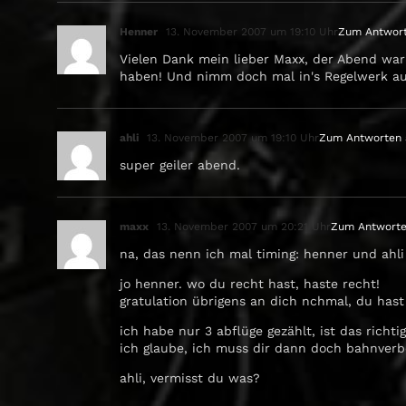
Henner
13. November 2007 um 19:10 Uhr
Zum Antwor
Vielen Dank mein lieber Maxx, der Abend war
haben! Und nimm doch mal in's Regelwerk au
ahli
13. November 2007 um 19:10 Uhr
Zum Antworten
super geiler abend.
maxx
13. November 2007 um 20:21 Uhr
Zum Antwort
na, das nenn ich mal timing: henner und ahl
jo henner. wo du recht hast, haste recht!
gratulation übrigens an dich nchmal, du has
ich habe nur 3 abflüge gezählt, ist das richti
ich glaube, ich muss dir dann doch bahnverbot
ahli, vermisst du was?