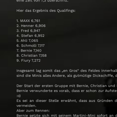
eine Zeit von 7,3 überschritt.
Hier das Ergebnis des Qualifings:
1. MAXX 6,761
2. Henner 6,906
3. Fred 6,947
4. Stefan 6,952
5. Ahli 7,065
6. Schmolli 7,117
7. Bernie 7,140
8. Christian 7,158
9. Fiury 7,272
Insgesamt lag somit das „en Gros“ des Feldes innerh
sind die Minis alles Andere, als gutmütige Dickschiffe
Der Start der ersten Gruppe mit Bernie, Christian und D
Bernie verwunderte es vorab, dass er schon zur Aufst
:o)
Es sei an dieser Stelle erwähnt, dass aus Gründen 
vermeiden.
Aber zum Rennen:
Bernie setzte sich mit seinem Martini-Mini sofort a