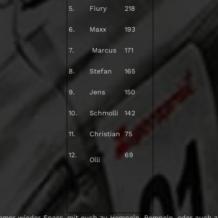
5.
Fiury
218
6.
Maxx
193
7.
Marcus
171
8.
Stefan
165
9.
Jens
150
10.
Schmolli
142
11.
Christian
75
12.
69
Olli
 immer wieder Spass, mit euch zu Hempeln, Rempeln, oder auch z