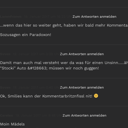
Lammfromm
18. Januar 2017 um 16:23 Uhr
Zum Antworten anmelden
…wenn das hier so weiter geht, haben wir bald mehr Kommentare,
Sozusagen ein Paradoxon!
Svven
19. Januar 2017 um 0:39 Uhr
Zum Antworten anmelden
Damit man auch mal versteht wer da was für einen Unsinn…..äh,
"Stocki" Auto &#128663; müssen wir noch guggen!
Svven
19. Januar 2017 um 0:40 Uhr
Zum Antworten anmelden
Ok, Smilies kann der Kommentarbritznfissl nit!
Carsten
19. Januar 2017 um 9:48 Uhr
Zum Antworten anmelden
Moin Mädels