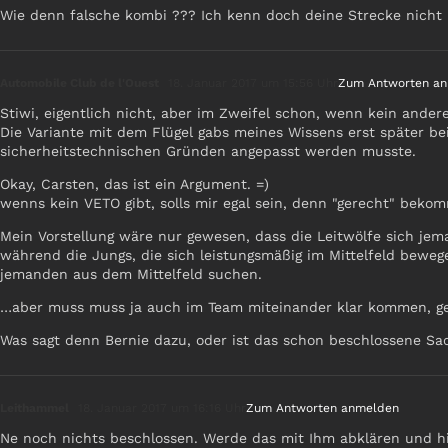
Wie denn falsche kombi ??? Ich kenn doch deine Strecke nicht
Automobile Club de l'Ouest
18. Januar 2017 um 15:56 Uhr
Zum Antworten a
Stiwi, eigentlich nicht, aber im Zweifel schon, wenn kein ander
Die Variante mit dem Flügel gabs meines Wissens erst später be
sicherheitstechnischen Gründen angepasst werden musste.
Okay, Carsten, das ist ein Argument. =)
wenns kein VETO gibt, solls mir egal sein, denn "gerecht" beko
Mein Vorstellung wäre nur gewesen, dass die Leitwölfe sich jem
während die Jungs, die sich leistungsmäßig im Mittelfeld beweg
jemanden aus dem Mittelfeld suchen.
…aber muss muss ja auch im Team miteinander klar kommen, gel
Was sagt denn Bernie dazu, oder ist das schon beschlossene Sa
Leithammel
18. Januar 2017 um 16:16 Uhr
Zum Antworten anmelden
Ne noch nichts beschlossen. Werde das mit Ihm abklären und h