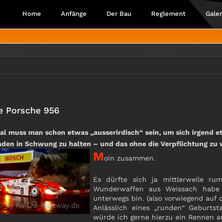
Home
Anfänge
Der Bau
Reglement
Galer
e Porsche 956
l muss man schon etwas „ausserirdisch“ sein, um sich irgend 
den in Schwung zu halten – und das ohne die Verpflichtung zu 
M
oin zusammen.
Es dürfte sich ja mittlerweile ru
Wunderwaffen aus Weissach habe 
unterwegs bin. (also vorwiegend auf
Anlässlich eines „runden“ Geburtst
würde ich gerne hierzu ein Rennen a