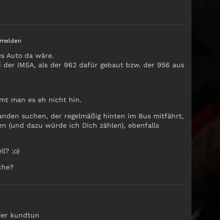
nmelden
es Auto da wäre.
i der IMSA, als der 962 dafür gebaut bzw. der 956 aus
mmt man es eh nicht hin.
anden suchen, der regelmäßig hinten im Bus mitfährt,
en (und dazu würde ich Dich zählen), ebenfalls
l? ;o)
che?
ier kundtun