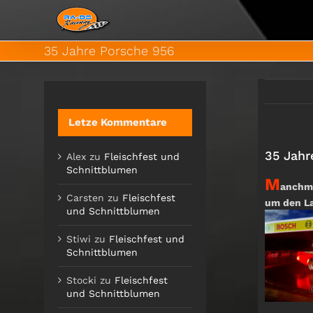
Zum
Inhalt
springen
35 Jahre Porsche 956
Letze Kommentare
35 Jahr
Alex
zu
Fleischfest und
Schnittblumen
M
anchma
Carsten
zu
Fleischfest
um den La
und Schnittblumen
Stiwi
zu
Fleischfest und
Schnittblumen
Stocki
zu
Fleischfest
und Schnittblumen