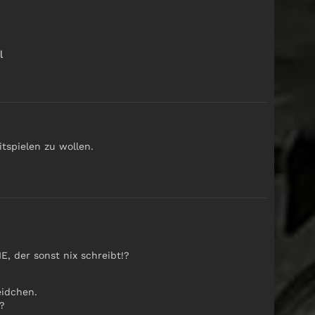
l
tspielen zu wollen.
, der sonst nix schreibt!?
eidchen.
?