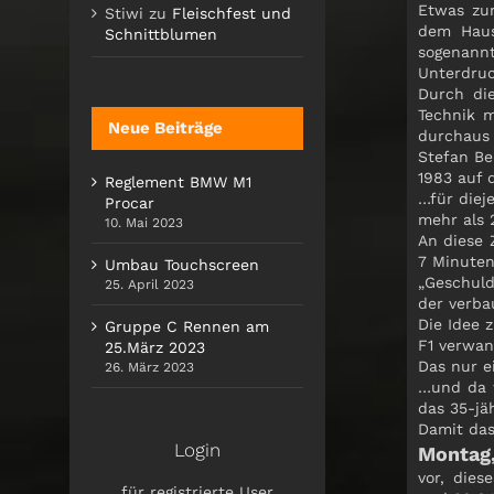
Etwas zur
Stiwi
zu
Fleischfest und
dem Haus
Schnittblumen
sogenannt
Unterdruc
Durch di
Technik m
Neue Beiträge
durchaus 
Stefan Be
1983 auf 
Reglement BMW M1
…für diej
Procar
mehr als 
10. Mai 2023
An diese 
7 Minuten
Umbau Touchscreen
„Geschuld
25. April 2023
der verba
Die Idee 
Gruppe C Rennen am
F1 verwan
25.März 2023
Das nur e
26. März 2023
…und da w
das 35-jä
Damit das
Login
Montag,
vor, die
für registrierte User