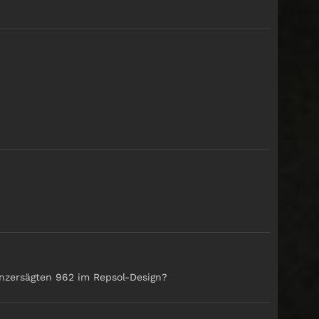
nzersägten 962 im Repsol-Design?