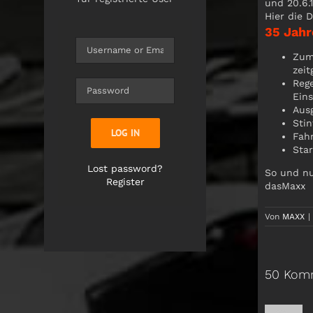
und 20.6.
Hier die D
35 Jahr
Zum 
zei
Reg
Ein
Aus
Stin
LOG IN
Fahr
Sta
Lost password?
So und nu
Register
dasMaxx
Von
MAXX
|
50 Kom