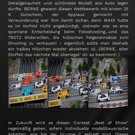
Detailgenauheit und schönstes Modell ans Auto legen
durfte. BERNIE gewann diesen Wettbewerb mit einem 25
€ Gutschein, der Applaus gemischt mit
Verwunderung war ihm damit sicher, denn MAXX hatte
es im Vorfeld nicht angekündigt, vielmehr war es eine
spontane Entscheidung beim Fotoshooting…und das
TROTZ Widerwillen, die hübschen Felgeneinsätze zum
Shooting zu verbauen! – eigentlich sollte man deshalb
ein halbes Hölzchen wieder abziehen! :o)…(BERNIE, alter
Stoffel! das nächste Mal überlegst‘ dir es bestimmt! )
In Zukunft wird es diesen Contest „Best of Show“
regelmäßig geben, sofern individuelle modellbauerische
Arbeiten, wie bei der Gruppe C gefragt sind. Dieses