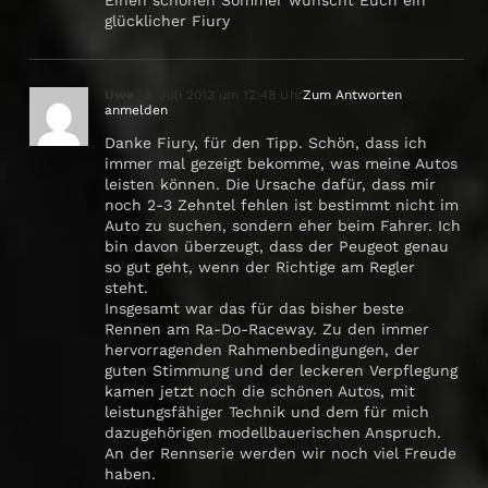
Einen schönen Sommer wünscht Euch ein
glücklicher Fiury
Uwe
3. Juli 2013 um 12:48 Uhr
Zum Antworten
anmelden
Danke Fiury, für den Tipp. Schön, dass ich
immer mal gezeigt bekomme, was meine Autos
leisten können. Die Ursache dafür, dass mir
noch 2-3 Zehntel fehlen ist bestimmt nicht im
Auto zu suchen, sondern eher beim Fahrer. Ich
bin davon überzeugt, dass der Peugeot genau
so gut geht, wenn der Richtige am Regler
steht.
Insgesamt war das für das bisher beste
Rennen am Ra-Do-Raceway. Zu den immer
hervorragenden Rahmenbedingungen, der
guten Stimmung und der leckeren Verpflegung
kamen jetzt noch die schönen Autos, mit
leistungsfähiger Technik und dem für mich
dazugehörigen modellbauerischen Anspruch.
An der Rennserie werden wir noch viel Freude
haben.