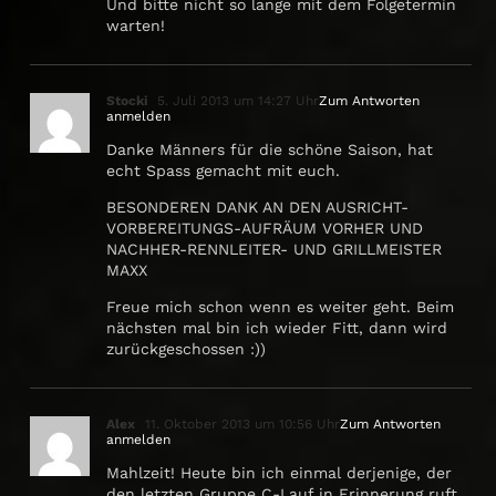
Und bitte nicht so lange mit dem Folgetermin
warten!
Stocki
5. Juli 2013 um 14:27 Uhr
Zum Antworten
anmelden
Danke Männers für die schöne Saison, hat
echt Spass gemacht mit euch.
BESONDEREN DANK AN DEN AUSRICHT-
VORBEREITUNGS-AUFRÄUM VORHER UND
NACHHER-RENNLEITER- UND GRILLMEISTER
MAXX
Freue mich schon wenn es weiter geht. Beim
nächsten mal bin ich wieder Fitt, dann wird
zurückgeschossen :))
Alex
11. Oktober 2013 um 10:56 Uhr
Zum Antworten
anmelden
Mahlzeit! Heute bin ich einmal derjenige, der
den letzten Gruppe C-Lauf in Erinnerung ruft,