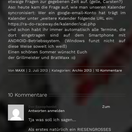
etwaige Fragen zur gegebenen Zeit auf. (gelle, Carsten?)
Aso: heute kam die Frage auf, wie man unseren Kalender
syncronisiert: Wer ein google-email-Konto hat trägt im
Kalender unter „weitere Kalender folgende URL ein:
https://ra-do-raceway.de/kalender/ical.php
und schon habt ihr immer automatisch alle Termine, die
dort eingetragen sind auf dem Smartphone mit
ANDROID-Betriebssystem. (Windows funzt nicht auf
diese Weise soweit ich weiß)
Einen schönen Sommer wünscht Euch
der Grillmeister und BratMaxx :o)
Von
MAXX
|
2. Juli 2013
|
Kategorien:
Archiv 2013
|
10 Kommentare
10 Kommentare
Der Saxophonist
3. Juli 2013 um 12:08 Uhr
Zum
Antworten anmelden
Tja was soll ich sagen…
Als erstes natürlich ein RIESENGROSSES