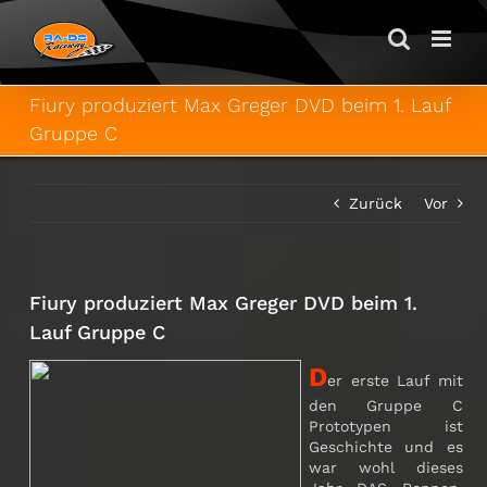
Zum
Inhalt
springen
Fiury produziert Max Greger DVD beim 1. Lauf
Gruppe C
Zurück
Vor
Fiury produziert Max Greger DVD beim 1.
Lauf Gruppe C
D
er erste Lauf mit
den Gruppe C
Prototypen ist
Geschichte und es
war wohl dieses