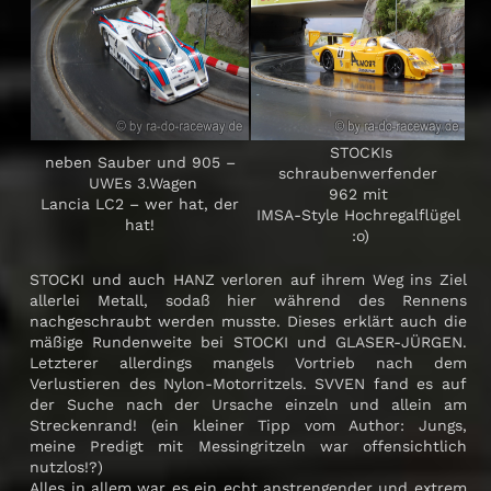
STOCKIs
neben Sauber und 905 –
schraubenwerfender
UWEs 3.Wagen
962 mit
Lancia LC2 – wer hat, der
IMSA-Style Hochregalflügel
hat!
:o)
STOCKI und auch HANZ verloren auf ihrem Weg ins Ziel
allerlei Metall, sodaß hier während des Rennens
nachgeschraubt werden musste. Dieses erklärt auch die
mäßige Rundenweite bei STOCKI und GLASER-JÜRGEN.
Letzterer allerdings mangels Vortrieb nach dem
Verlustieren des Nylon-Motorritzels. SVVEN fand es auf
der Suche nach der Ursache einzeln und allein am
Streckenrand! (ein kleiner Tipp vom Author: Jungs,
meine Predigt mit Messingritzeln war offensichtlich
nutzlos!?)
Alles in allem war es ein echt anstrengender und extrem