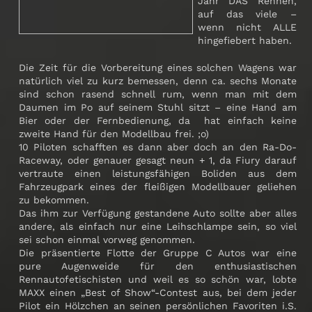
Jahr DAS Rennen,
auf das viele –
wenn nicht ALLE
hingefiebert haben.
Die Zeit für die Vorbereitung eines solchen Wagens war
natürlich viel zu kurz bemessen, denn ca. sechs Monate
sind schon rasend schnell rum, wenn man mit dem
Daumen im Po auf seinem Stuhl sitzt – eine Hand am
Bier oder der Fernbedienung, da hat einfach keine
zweite Hand für den Modellbau frei. ;o)
10 Piloten schafften es dann aber doch an den Ra-Do-
Raceway, oder genauer gesagt neun + 1, da Fiury darauf
vertraute einen leistungsfähigen Boliden aus dem
Fahrzeugpark eines der fleißigen Modellbauer geliehen
zu bekommen.
Das ihm zur Verfügung gestandene Auto sollte aber alles
andere, als einfach nur eine Leihschlampe sein, so viel
sei schon einmal vorweg genommen.
Die präsentierte Flotte der Gruppe C Autos war eine
pure Augenweide für den enthusiastischen
Rennautofetischisten und weil es so schön war, lobte
MAXX einen „Best of Show“-Contest aus, bei dem jeder
Pilot ein Hölzchen an seinen persönlichen Favoriten i.S.