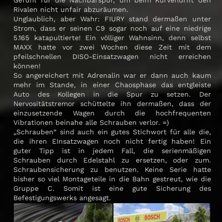
Gefühl für die Nachbarspur, um beim Kurvendrift den
Rivalen nicht unfair abzuräumen.
Unglaublich, aber Wahr: FIURY stand dermaßen unter
Strom, dass er seinen C9 sogar noch auf eine niedrige
5.165 katapultierte! Ein völliger Wahnsinn, denn selbst
MAXX hatte vor zwei Wochen diese Zeit mit dem
pfeilschnellen DISO-Einsatzwagen nicht erreichen
können!
So angereichert mit Adrenalin war er dann auch kaum
mehr im Stande, in einer Chaosphase das entgleiste
Auto des Kollegen in die Spur zu setzen. Der
Nervositätstremor schüttelte ihn dermaßen, dass der
einzusetzende Wagen durch die hochfrequenten
Vibrationen beinahe alle Schrauben verlor. =)
„Schrauben“ sind auch ein gutes Stichwort für alle die,
die ihren EInsatzwagen noch nicht fertig haben! Ein
guter Tipp ist in jedem Fall, die serienmäßigen
Schrauben durch Edelstahl zu ersetzen, oder zum.
Schraubensicherung zu benutzen. Keine Serie hatte
bisher so viel Montageteile in die Bahn gestreut, wie die
Gruppe C. Somit ist eine gute Sicherung des
Befestigungswerks angesagt.