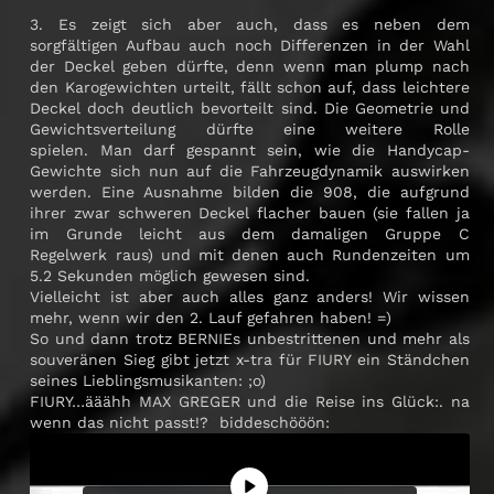
3. Es zeigt sich aber auch, dass es neben dem
sorgfältigen Aufbau auch noch Differenzen in der Wahl
der Deckel geben dürfte, denn wenn man plump nach
den Karogewichten urteilt, fällt schon auf, dass leichtere
Deckel doch deutlich bevorteilt sind. Die Geometrie und
Gewichtsverteilung dürfte eine weitere Rolle
spielen. Man darf gespannt sein, wie die Handycap-
Gewichte sich nun auf die Fahrzeugdynamik auswirken
werden. Eine Ausnahme bilden die 908, die aufgrund
ihrer zwar schweren Deckel flacher bauen (sie fallen ja
im Grunde leicht aus dem damaligen Gruppe C
Regelwerk raus) und mit denen auch Rundenzeiten um
5.2 Sekunden möglich gewesen sind.
Vielleicht ist aber auch alles ganz anders! Wir wissen
mehr, wenn wir den 2. Lauf gefahren haben! =)
So und dann trotz BERNIEs unbestrittenen und mehr als
souveränen Sieg gibt jetzt x-tra für FIURY ein Ständchen
seines Lieblingsmusikanten: ;o)
FIURY…ääähh MAX GREGER und die Reise ins Glück:. na
wenn das nicht passt!? biddeschööön: