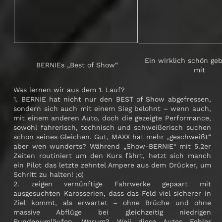
Ein wirklich schön ge
BERNIEs „Best of Show“
mit
Was lernen wir aus dem 1. Lauf?
1. BERNIE hat nicht nur den BEST of Show abgefressen,
sondern sich auch mit einem Sieg belohnt – wenn auch,
mit einem anderen Auto, doch die gezeigte Performance,
sowohl fahrerisch, technisch und schweißerisch suchen
schon seines Gleichen. Gut, MAXX hat mehr „geschweißt“
aber wen wunderts? Während „Show-BERNIE“ mit 5.2er
Zeiten routiniert um den Kurs fährt, hetzt sich manch
ein Pilot das letzte zehntel Ampere aus dem Drücker, um
Schritt zu halten! ;o)
2. zeigen vernünftige Fahrwerke gepaart mit
ausgesuchten Karosserien, dass das Feld viel sicherer in
Ziel kommt, als erwartet – ohne Brüche und ohne
massive Abflüge bei gleichzeitig niedrigen
Rundenumläufen. Warum? Weil diese Autos Fehler