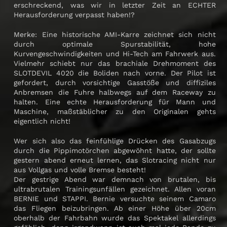
erschreckend, was wir in letzter Zeit an ECHTER
Herausforderung verpasst haben!?
Merke: Eine historische AMI-Karre zeichnet sich nicht
durch optimale Spurstabilität, hohe
Kurvengeschwindigkeiten und Hi-Tech am Fahrwerk aus.
Vielmehr schiebt nur das brachiale Drehmoment des
SLOTDEVIL 4020 die Boliden nach vorne. Der Pilot ist
gefordert, durch vorsichtige Gasstöße und diffiziles
Anbremsen die Fuhre halbwegs auf dem Raceway zu
halten. Eine echte Herausforderung für Mann und
Maschine, maßstäblicher zu den Originalen gehts
eigentlich nicht!
Wer sich also das feinfühlige Drücken des Gasabzugs
durch die Pippimotörchen abgewöhnt hatte, der sollte
gestern abend erneut lernen, das Slotracing nicht nur
aus Vollgas und volle Bremse besteht!
Der gestrige Abend war demnach von brutalen, bis
ultrabrutalen Trainingsunfällen gezeichnet. Allen voran
BERNIE und STAPPI. Bernie versuchte seinem Camaro
das Fliegen beizubringen. Ab einer Höhe über 20cm
oberhalb der Fahrbahn wurde das Spektakel allerdings