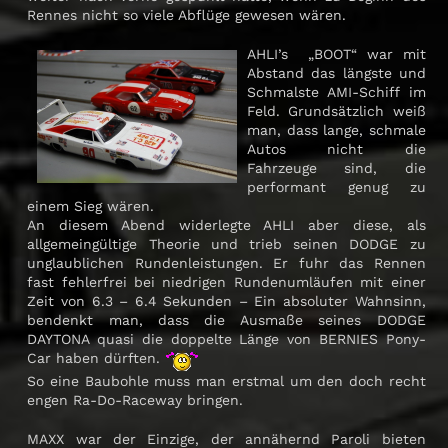
Rennes nicht so viele Abflüge gewesen wären.
AHLI’s „BOOT“ war mit
Abstand das längste und
Schmalste AMI-Schiff im
Feld. Grundsätzlich weiß
man, dass lange, schmale
Autos nicht die
Fahrzeuge sind, die
performant genug zu
einem Sieg wären.
An diesem Abend widerlegte AHLI aber diese, als
allgemeingültige Theorie und trieb seinen DODGE zu
unglaublichen Rundenleistungen. Er fuhr das Rennen
fast fehlerfrei bei niedrigen Rundenumläufen mit einer
Zeit von 6.3 – 6.4 Sekunden – Ein absoluter Wahnsinn,
bendenkt man, dass die Ausmaße seines DODGE
DAYTONA quasi die doppelte Länge von BERNIES Pony-
Car haben dürften.
So eine Baubohle muss man erstmal um den doch recht
engen Ra-Do-Raceway bringen.
MAXX war der Einzige, der annähernd Paroli bieten