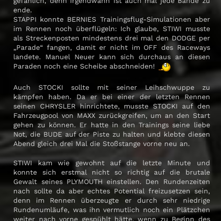
gefählich, denn irgendwann ist auch mal jede Bande zu
ende.
STAPPI konnte BERNIES Trainingsflug-Simulationen aber
im Rennen noch überflügeln: Ich glaube, STIWI musste
als Streckenposten mindestens drei mal den DODGE per
„Parade“ fangen, damit er nicht im OFF des Raceways
landete. Manuel Neuer kann sich durchaus an diesen
Paraden noch eine Scheibe abschneiden!
Auch STOCKI sollte mit seiner Leihschwuppe zu
kämpfen haben. Da er bei einer der letzten Rennen
seinen CHRYSLER hinrichtete, musste STOCKI auf den
Fahrzeugpool von MAXX zurückgreifen, um an den Start
gehen zu können. Er hatte in den Trainings seine liebe
Not, die BUDE auf der Piste zu halten und klebte diesen
Abend gleich drei Mal die Stoßstange vorne neu an.
STIWI kam wie gewohnt auf die letzte Minute und
konnte sich erstmal nicht so richtig auf die brutale
Gewalt seines PLYMOUTH einstellen. Den Rundenzeiten
nach sollte da aber echtes Potential freizusetzen sein,
denn im Rennen überzeugte er durch sehr niedrige
Rundenumläufe, was ihn vermutlich noch ein Plätzchen
weiter nach vorne gespühlt hätte, wenn zu Beginn des