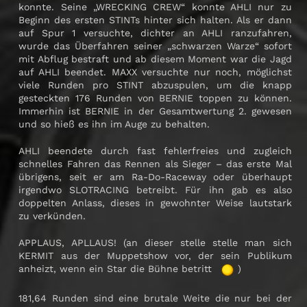
konnte. Seine „WRECKING CREW“ konnte AHLI nur zu
Beginn des ersten STINTs hinter sich halten. Als er dann
auf Spur 1 versuchte, dichter an AHLI ranzufahren,
wurde das Überfahren seiner „schwarzen Warze“ sofort
mit Abflug bestraft und ab diesem Moment war die Jagd
auf AHLI beendet. MAXX versuchte nur noch, möglichst
viele Runden pro STINT abzuspulen, um die knapp
gesteckten 176 Runden von BERNIE toppen zu können.
Immerhin ist BERNIE in der Gesamtwertung 2. gewesen
und so hieß es ihn im Auge zu behalten.
AHLI beendete durch fast fehlerfreies und zugleich
schnelles Fahren das Rennen als Sieger – das erste Mal
übrigens, seit er am Ra-Do-Raceway oder überhaupt
irgendwo SLOTRACING betreibt. Für ihn gab es also
doppelten Anlass, dieses in gewohnter Weise lautstark
zu verkünden.
APPLAUS, APLLAUS! (an dieser stelle stelle man sich
KERMIT aus der Muppetshow vor, der sein Publikum
anheizt, wenn ein Star die Bühne betritt
)
181,64 Runden sind eine brutale Weite die nur bei der