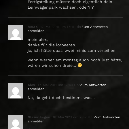
Fertigstellung müsste doch eigentlich dein
Leihwagenpark wachsen, oder?!?
MAXX
17. Mai 2011 um 17:11 Uhr
Zum Antworten
anmelden
moin alex,
danke für die lorbeeren.
jo, ich hätte quasi zwei minis zum verleihen!
wenn werner am montag auch noch lust hätte,
wären wir schon dreie…
Alex
17. Mai 2011 um 17:40 Uhr
Zum Antworten
anmelden
Na, da geht doch bestimmt was…
GlaserJürgen
18. Mai 2011 um 7:37 Uhr
Zum Antworten
anmelden