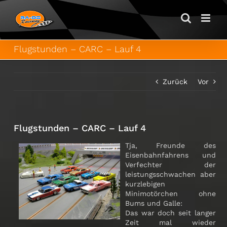
Zum
Inhalt
springen
Flugstunden – CARC – Lauf 4
Zurück
Vor
Flugstunden – CARC – Lauf 4
Tja, Freunde des
Eisenbahnfahrens und
Verfechter der
leistungsschwachen aber
kurzlebigen
Minimotörchen ohne
Bums und Galle:
Das war doch seit langer
Zeit mal wieder