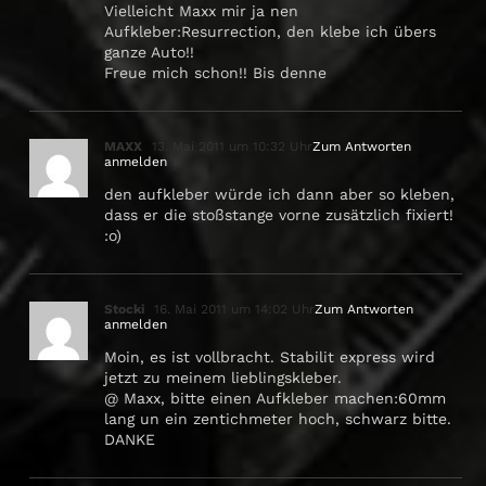
Vielleicht Maxx mir ja nen
Aufkleber:Resurrection, den klebe ich übers
ganze Auto!!
Freue mich schon!! Bis denne
MAXX
13. Mai 2011 um 10:32 Uhr
Zum Antworten
anmelden
den aufkleber würde ich dann aber so kleben,
dass er die stoßstange vorne zusätzlich fixiert!
:o)
Stocki
16. Mai 2011 um 14:02 Uhr
Zum Antworten
anmelden
Moin, es ist vollbracht. Stabilit express wird
jetzt zu meinem lieblingskleber.
@ Maxx, bitte einen Aufkleber machen:60mm
lang un ein zentichmeter hoch, schwarz bitte.
DANKE