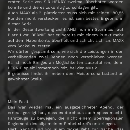
ersten Serie von SIR HENRY zweimal überboten werden
konnte und die es zukünftig zu schlagen gilt.
Auch MAXX als 2. platzierter muss sich mit seinen 180,55
Runden nicht verstecken, es ist sein bestes Ergebnis in
dieser Serie.
In der Gesamtwertung zieht AHLI nun im Sturmlauf auf
Platz 1 vor. BERNIE hat er bereits mit einem Punkt mehr
auf dem Habenkonto überholt und schickt sich an, MAXX
vom Sockel zu treten.
Wir dürfen gespannt sein, wie sich die Leistungen in den
verbelibenden zwei Rennen noch verschieben werden.
Es ist noch Einiges an Möglichkeiten auszufahren, denn
BERNIE spielt immernoch mit, bei der Musik.
Ergebnisse findet ihr neben dem Meisterschaftsstand an
gewohnter Stelle.
Mein Fazit:
Das war wieder mal ein ausgezeichneter Abend, der
erneut gezeigt hat, dass es durchaus auch spass macht,
Fahrzeuge zu bewegen, die nicht einem überregionalen
Reglement des allgemeinen Einheitsbrei’s unterliegen.
Hart, kantig und vor allem zickig geht zur Sache, das