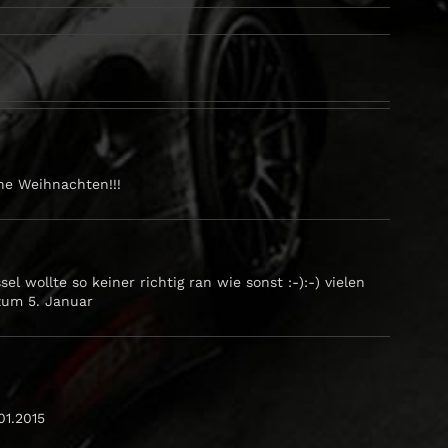
he Weihnachten!!!
l wollte so keiner richtig ran wie sonst :-):-) vielen
zum 5. Januar
01.2015