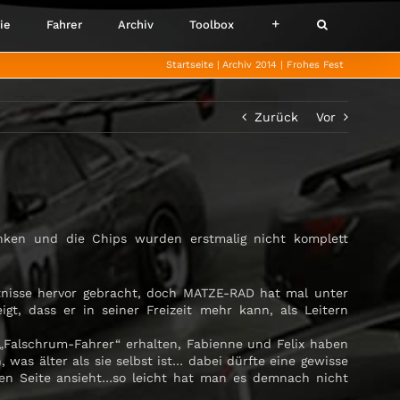
ie
Fahrer
Archiv
Toolbox
Startseite
Archiv 2014
Frohes Fest
Zurück
Vor
unken und die Chips wurden erstmalig nicht komplett
tnisse hervor gebracht, doch MATZE-RAD hat mal unter
gt, dass er in seiner Freizeit mehr kann, als Leitern
 „Falschrum-Fahrer“ erhalten, Fabienne und Felix haben
, was älter als sie selbst ist… dabei dürfte eine gewisse
hen Seite ansieht…so leicht hat man es demnach nicht