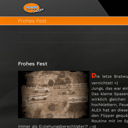
Zum
Inhalt
springen
Frohes Fest
Frohes Fest
D
ie letze Bratw
vernichtet! =)
Jungs, das war ei
Das kleine Spass
wirklich gleichen
hochklettern, Feu
ALEX hat an diese
den Flipper gequäl
Routine mit im S
immer als Erziehungsberechtigter!? ;-o)