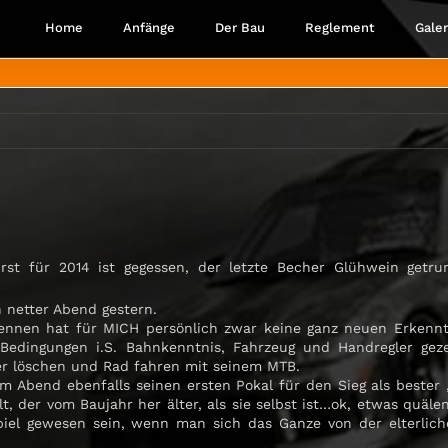
Home
Anfänge
Der Bau
Reglement
Galer
urst für 2014 ist gegessen, der letzte Becher Glühwein getr
n netter Abend gestern.
rennen hat für MICH persönlich zwar keine ganz neuen Erkenn
 Bedingungen i.S. Bahnkenntnis, Fahrzeug und Handregler gezei
er löschen und Rad fahren mit seinem MTB.
m Abend ebenfalls seinen ersten Pokal für den Sieg als bester
t, der vom Baujahr her älter, als sie selbst ist…ok, etwas quälen
piel gewesen sein, wenn man sich das Ganze von der elterlic