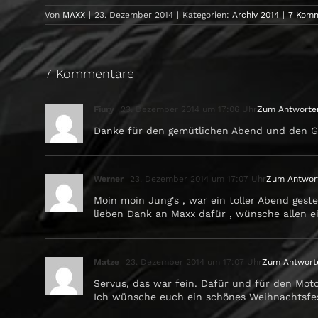
Von
MAXX
|
23. Dezember 2014
|
Kategorien:
Archiv 2014
|
7 Kom
7 Kommentare
Fiury
23. Dezember 2014 um 17:06 Uhr
Zum Antworte
Danke für den gemütlichen Abend und den Gr
Werner
23. Dezember 2014 um 17:07 Uhr
Zum Antwor
Moin moin Jung's , war ein toller Abend geste
lieben Dank an Maxx dafür , wünsche allen e
Matze
23. Dezember 2014 um 17:07 Uhr
Zum Antwort
Servus, das war fein. Dafür und für den Moto
Ich wünsche euch ein schönes Weihnachtsfest