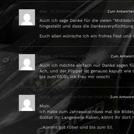
Alex
23. Dezember 2014 um 17:07 Uhr
Zum Antworte
Auch ich sage Danke für die vielen "Middebr
hingestellt und dass die Dankesverpflichtung
Euch allen wünsche ich ein frohes Fest und e
Stocki
26. Dezember 2014 um 12:26 Uhr
Zum Antwort
Auch ich möchte einfach nur Danke sagen für
Ach, und der Flipper ist genauso kaputt wie d
bis zum 05.01, ick freu mir oooch!
MAXX
30. Dezember 2014 um 13:28 Uhr
Zum Antwort
Moin,
ich habe zum Jahresabschluss mal die Bilderga
Solltet ihr Langeweile haben, könnt ihr dort
…kommt gut rüber und bis zum 5.1.