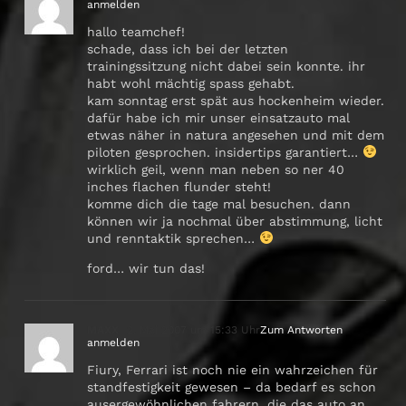
anmelden
hallo teamchef!
schade, dass ich bei der letzten
trainingssitzung nicht dabei sein konnte. ihr
habt wohl mächtig spass gehabt.
kam sonntag erst spät aus hockenheim wieder.
dafür habe ich mir unser einsatzauto mal
etwas näher in natura angesehen und mit dem
piloten gesprochen. insidertips garantiert…
wirklich geil, wenn man neben so ner 40
inches flachen flunder steht!
komme dich die tage mal besuchen. dann
können wir ja nochmal über abstimmung, licht
und renntaktik sprechen…
ford… wir tun das!
MAXX
2. Mai 2007 um 15:33 Uhr
Zum Antworten
anmelden
Fiury, Ferrari ist noch nie ein wahrzeichen für
standfestigkeit gewesen – da bedarf es schon
ausergewöhnlichen fahrern, die das auto an