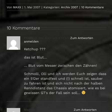
Von
MAXX
|
1. Mai 2007
|
Kategorien:
Archiv 2007
|
10 Kommentare
10 Kommentare
FIURY
2. Mai 2007 um 9:17 Uhr
Zum Antworten
anmelden
Ketchup ???
das ist Blut…
… Blut vom Messer zwischen den Zähnen!
Schmolli, Olli und ich werden Euch zeigen dass
ein 512er standfest und (!) schnell ist, sauber
zu fahren ist und sich nicht nach der halben
Renndistanz das Chassis atomisiert, wie es bei
gewissen GT's der Fall sein soll…
Marcus
2. Mai 2007 um 13:20 Uhr
Zum Antworten