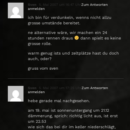
Sven
5. Mai 2007 um 16:47 Uhr
Zum Antworten
anmelden
ich bin für verdunkeln, wenns nicht allzu
grosse umstände bereitet.
ne alternative wäre, wir machen ein 24
stunden rennen draus
dann spielt es keine
grosse rolle.
warm genug ists und zeltplätze hast du doch
auch, oder?
gruss vom sven
Sven
5. Mai 2007 um 17:25 Uhr
Zum Antworten
anmelden
hebe gerade mal nachgesehen.
am 19. mai ist sonnenuntergang um 21.12
dämmerung, sprich: richtig licht aus, ist erst
um 22.53
wie sich das bei dir im keller niederschlägt,