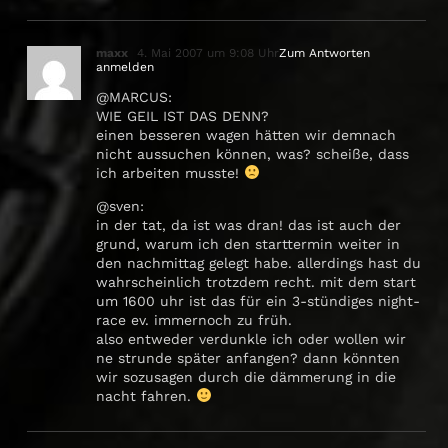
maxx
4. Mai 2007 um 9:08 Uhr
Zum Antworten
anmelden
@MARCUS:
WIE GEIL IST DAS DENN?
einen besseren wagen hätten wir demnach
nicht aussuchen können, was? scheiße, dass
ich arbeiten musste!
@sven:
in der tat, da ist was dran! das ist auch der
grund, warum ich den starttermin weiter in
den nachmittag gelegt habe. allerdings hast du
wahrscheinlich trotzdem recht. mit dem start
um 1600 uhr ist das für ein 3-stündiges night-
race ev. immernoch zu früh.
also entweder verdunkle ich oder wollen wir
ne strunde später anfangen? dann könnten
wir sozusagen durch die dämmerung in die
nacht fahren.