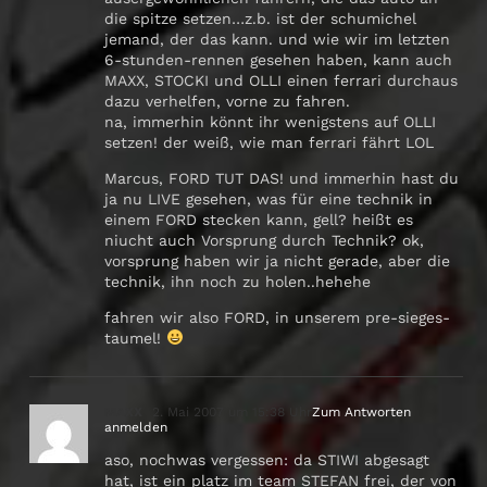
die spitze setzen…z.b. ist der schumichel
jemand, der das kann. und wie wir im letzten
6-stunden-rennen gesehen haben, kann auch
MAXX, STOCKI und OLLI einen ferrari durchaus
dazu verhelfen, vorne zu fahren.
na, immerhin könnt ihr wenigstens auf OLLI
setzen! der weiß, wie man ferrari fährt LOL
Marcus, FORD TUT DAS! und immerhin hast du
ja nu LIVE gesehen, was für eine technik in
einem FORD stecken kann, gell? heißt es
niucht auch Vorsprung durch Technik? ok,
vorsprung haben wir ja nicht gerade, aber die
technik, ihn noch zu holen..hehehe
fahren wir also FORD, in unserem pre-sieges-
taumel!
MAXX
2. Mai 2007 um 15:38 Uhr
Zum Antworten
anmelden
aso, nochwas vergessen: da STIWI abgesagt
hat, ist ein platz im team STEFAN frei, der von