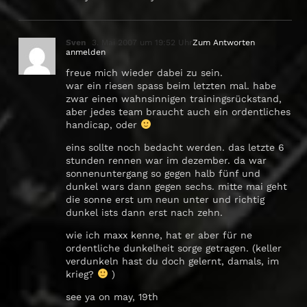
Sven
3. Mai 2007 um 19:52 Uhr
Zum Antworten
anmelden
freue mich wieder dabei zu sein.
war ein riesen spass beim letzten mal. habe
zwar einen wahnsinnigen trainingsrückstand,
aber jedes team braucht auch ein ordentliches
handicap, oder
eins sollte noch bedacht werden. das letzte 6
stunden rennen war im dezember. da war
sonnenuntergang so gegen halb fünf und
dunkel wars dann gegen sechs. mitte mai geht
die sonne erst um neun unter und richtig
dunkel ists dann erst nach zehn.
wie ich maxx kenne, hat er aber für ne
ordentliche dunkelheit sorge getragen. (keller
verdunkeln hast du doch gelernt, damals, im
krieg?
)
see ya on may, 19th