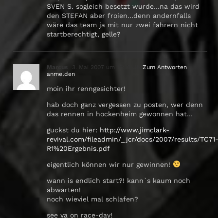
SVEN S. sogleich besetzt wurde…na das wird
den STEFAN aber froien…denn andernfalls
wäre das team ja mit nur zwei fahrern nicht
startberechtigt, gelle?
Marcus
3. Mai 2007 um 12:10 Uhr
Zum Antworten
anmelden
moin ihr renngesichter!
hab doch ganz vergessen zu posten, wer denn
das rennen in hockenheim gewonnen hat…
guckst du hier:
http://www.jimclark-
revival.com/fileadmin/_jcr/docs/2007/results/TC71
R1%20Ergebnis.pdf
eigentlich können wir nur gewinnen!
wann is endlich start?! kann`s kaum noch
abwarten!
noch wieviel mal schlafen?
see ya on race-day!