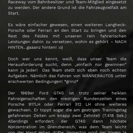
Raceway vom Bahnbesitzer und Team-Mitglied eingesetzt
zu werden. Der andere Grund ist die Fahrzeugvielfalt am
Start.
Es wäre einfacher gewesen, einen weiteren Langheck-
Porsche oder Ferrari an den Start zu bringen und den
Rest des Feldes mit unseren rein fahrerischen
Leistungen dahin zu versetzen, wohin es gehört – NACH
HINTEN…gaaanz hinten! :o)
Doch wer uns kennt, weiß, dass unser Team die
Herausforderung sucht, denn „einfach nur gewinnen“
kann ja jeder! Das Team stellt sich eben noch echten
Aufgaben. Nämlich das Fahren von MÄNNERAUTOS unter
erschwerten Bedingungen! *grinz*
Der 1969er Ford GT40 ist trotz seiner heiklen
Fahreigenschaften den niedrigen Rundenzeiten eines
Porsche 917LH oder Ferrari 512 LH ohne weiteres
gewachsen. Er toppt sogar die am gestrigen Trainingstag
gefahrenen Zeiten um knapp zwei Zehntel! (7.418 Sek.)
Allerdings erfordert der GT40 dann höchste
Konzentration im Grenzbereich, was dem Team leicht
von der Hand gehen düfte. Immerhin wird der Wagen ja