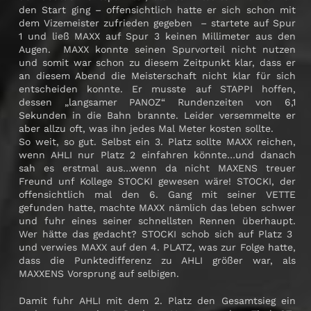
den Start ging – offensichtlich hatte er sich schon mit
dem Vizemeister zufrieden gegeben – startete auf Spur
1 und ließ MAXX auf Spur 3 keinen Millimeter aus den
Augen. MAXX konnte seinen Spurvorteil nicht nutzen
und somit war schon zu diesem Zeitpunkt klar, dass er
an diesem Abend die Meisterschaft nicht klar für sich
entscheiden konnte. Er musste auf STAPPI hoffen,
dessen „langsamer PANOZ“ Rundenzeiten von 6,1
Sekunden in die Bahn brannte. Leider versemmelte er
aber allzu oft, was ihn jedes Mal Meter kosten sollte.
So weit, so gut. Selbst ein 3. Platz sollte MAXX reichen,
wenn AHLI nur Platz 2 einfahren könnte…und danach
sah es erstmal aus…wenn da nicht MAXENS treuer
Freund unf Kollege STOCKI gewesen wäre! STOCKI, der
offensichtlich mal den 6. Gang mit seiner VETTE
gefunden hatte, machte MAXX nämlich das leben schwer
und fuhr eines seiner schnellsten Rennen überhaupt.
Wer hätte das gedacht? STOCKI schob sich auf Platz 3
und verwies MAXX auf den 4. PLATZ, was zur Folge hatte,
dass die Punktedifferenz zu AHLI größer war, als
MAXXENS Vorsprung auf selbigen.
Damit fuhr AHLI mit dem 2. Platz den Gesamtsieg ein