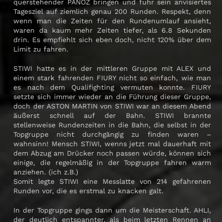
querstehender PANOZ bringen und fuhr sein anvisiertes
Tagesziel auf ziemlich genau 200 Runden. Respekt, denn
wenn man die Zeiten für den Rundenumlauf ansieht,
waren da kaum mehr Zeiten tiefer, als 6.8 Sekunden
drin. Es empfiehlt sich eben doch, nicht 120% über dem
Limit zu fahren.
STIWI hatte es in der mittleren Gruppe mit ALEX und
einem stark fahrenden FIURY nicht so einfach, wie man
es nach dem Qualifighting vermuten konnte. FIURY
setzte sich immer wieder an die Führung dieser Gruppe,
doch der ASTON MARTIN von STIWI war an diesem Abend
äußerst schnell auf der Bahn. STIWI brannte
stellenweise Rundenzeiten in die Bahn, die selbst in der
Topgruppe nicht durchgängig zu finden waren –
wahnsinn! Mensch STIWI, wenns jetzt mal dauerhaft mit
dem Abzug am Drücker noch passen würde, können sich
einige, die regelmäßig in der Topgruppe fahren warm
anziehen. (ich z.B.)
Somit legte STIWI eine Messlatte von 214 gefahrenen
Runden vor, die es erstmal zu knacken galt.
In der Topgruppe gings dann um die Meisterschaft. AHLI,
der deutlich entspannter, als beim letzten Rennen an