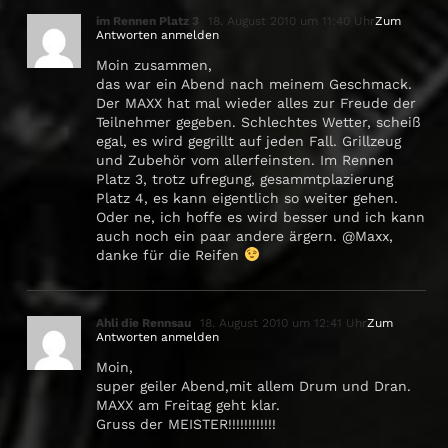
im Rennen Platz 3
18. August 2010 um 11:40 Uhr
Zum
Antworten anmelden
Moin zusammen,
das war ein Abend nach meinem Geschmack.
Der MAXX hat mal wieder alles zur Freude der
Teilnehmer gegeben. Schlechtes Wetter, scheiß
egal, es wird gegrillt auf jeden Fall. Grillzeug
und Zubehör vom allerfeinsten. Im Rennen
Platz 3, trotz ufregung, gesammtplazierung
Platz 4, es kann eigentlich so weiter gehen.
Oder ne, ich hoffe es wird besser und ich kann
auch noch ein paar andere ärgern. @Maxx,
danke für die Reifen
Ahli die Rennsau
18. August 2010 um 12:41 Uhr
Zum
Antworten anmelden
Moin,
super geiler Abend,mit allem Drum und Dran.
MAXX am Freitag geht klar.
Gruss der MEISTER!!!!!!!!!!!!