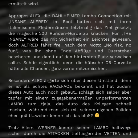
ermittelt wird.
Appropos ALEX: die DAHLHEIMER Lambo-Connection mit
„INSANE ALFRED“ im Boot hatten sich mit ihren
italienischen Fledermäusen letztmalig das Ziel gesetzt,
die magische 200 Runden-Hürde zu knacken. Für „THE
INSANE“ wäre das mit Sicherheit ein Leichtes gewesen,
doch ALFRED fährt frei nach dem Motto „No risk, no
fun“, was ihn ohne Ende Abflüge und Quersteher
bescheren und damit auf den hintersten Platz verweisen
sollte. Schde eigentlich, denn die hübsche C6-Corvette
hätte alle Chancen, ganz vorne mitzumischen.
Besonders ALEX ärgerte sich über diesen Umstand, denn
er ist als echtes RACEFACE bekannt und hat zudem
dieses Auto auch noch gebaut…schlägt sich selber aber
tapfer mit einem zugegebenermaßen unperformanten
LAMBO rum….tjaja, das Auto des Kollegen schnell
machen, während man sich mit seinem eigenen Boliden
eher quält!…woher kenne ich das bloß?
Trotz Allem. WERNER konnte seinen LAMBO halbwegs
sicher durch die ATTACKEN tieffliegernder VETTEN und