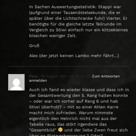
In Sachen Auswertungsstatistik: Stappi war
(aufgrund einer Tausendstelsekunde, die er
später über die Lichtschranke fuhr) Vierter. Er
benötigte für die gleiche letzte Teilrunde im
Vergleich zu Stiwi einfach nur ein klitzekleines
bisschen weniger Zeit.
Gruß
Alex (der jetzt keinen Lambo mehr fährt…)
Fiury
19. August 2010 um 15:32 Uhr
Zum Antworten
anmelden
Auch ich fand es wieder klasse und dass ich in
der Gesamtwertung den 5. Rang halten konnte
– oder war ich vorher auf Rang 6 und hab
Stiwi überholt? – mit so einer Ahlen Karre
macht mich zufrieden. Warum nimmste
eigentlich den Heinrich nicht mal aus der
Tabelle raus, das stört irgendwie das
"Gesamtbild"
und der liebe Zwen freut sich
über ne Platzverbesserung ? Oder?