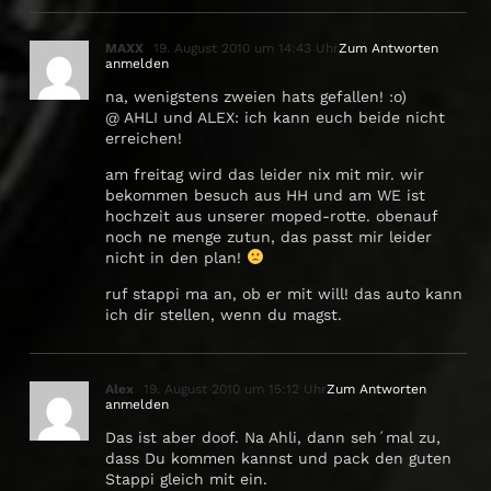
MAXX
19. August 2010 um 14:43 Uhr
Zum Antworten
anmelden
na, wenigstens zweien hats gefallen! :o)
@ AHLI und ALEX: ich kann euch beide nicht
erreichen!
am freitag wird das leider nix mit mir. wir
bekommen besuch aus HH und am WE ist
hochzeit aus unserer moped-rotte. obenauf
noch ne menge zutun, das passt mir leider
nicht in den plan!
ruf stappi ma an, ob er mit will! das auto kann
ich dir stellen, wenn du magst.
Alex
19. August 2010 um 15:12 Uhr
Zum Antworten
anmelden
Das ist aber doof. Na Ahli, dann seh´mal zu,
dass Du kommen kannst und pack den guten
Stappi gleich mit ein.