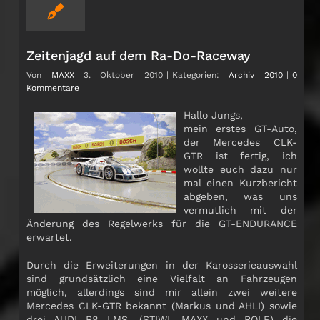
Zeitenjagd auf dem Ra-Do-Raceway
Von
MAXX
|
3. Oktober 2010
|
Kategorien:
Archiv 2010
|
0
Kommentare
Hallo Jungs,
mein erstes GT-Auto,
der Mercedes CLK-
GTR ist fertig, ich
wollte euch dazu nur
mal einen Kurzbericht
abgeben, was uns
vermutlich mit der
Änderung des Regelwerks für die GT-ENDURANCE
erwartet.
Durch die Erweiterungen in der Karosserieauswahl
sind grundsätzlich eine Vielfalt an Fahrzeugen
möglich, allerdings sind mir allein zwei weitere
Mercedes CLK-GTR bekannt (Markus und AHLI) sowie
drei AUDI R8 LMS, (STIWI, MAXX und ROLF) die