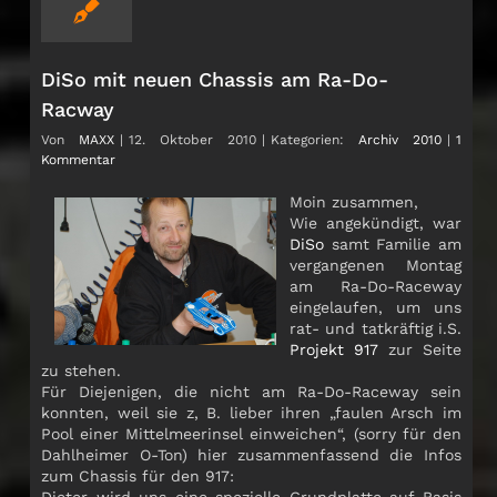
DiSo mit neuen Chassis am Ra-Do-
Racway
Von
MAXX
|
12. Oktober 2010
|
Kategorien:
Archiv 2010
|
1
Kommentar
Moin zusammen,
Wie angekündigt, war
DiSo
samt Familie am
vergangenen Montag
am Ra-Do-Raceway
eingelaufen, um uns
rat- und tatkräftig i.S.
Projekt 917
zur Seite
zu stehen.
Für Diejenigen, die nicht am Ra-Do-Raceway sein
konnten, weil sie z, B. lieber ihren „faulen Arsch im
Pool einer Mittelmeerinsel einweichen“, (sorry für den
Dahlheimer O-Ton) hier zusammenfassend die Infos
zum Chassis für den 917:
Dieter wird uns eine spezielle Grundplatte auf Basis