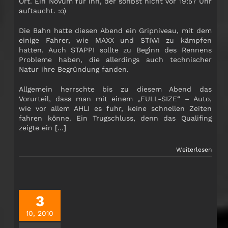
Ort. Ein Novum für ihn, der sonbst nicht vor 19:57 Uhr
auftaucht. :o)
Die Bahn hatte diesen Abend ein Gripniveau, mit dem
einige Fahrer, wie MAXX und STIWI zu kämpfen
hatten. Auch STAPPI sollte zu Beginn des Rennens
Probleme haben, die allerdings auch technischer
Natur ihre Begründung fanden.
Allgemein herrschte bis zu diesem Abend das
Vorurteil, dass man mit einem „FULL-SIZE“ – Auto,
wie vor allem AHLI es fuhr, keine schnellen Zeiten
fahren könne. Ein Trugschluss, denn das Qualifing
zeigte ein
[…]
Weiterlesen
3
10, 2010