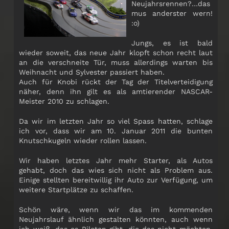
Neujahrsrennen?…das
mus anderster wern!
:o)
Jungs, es ist bald
wieder soweit, das neue Jahr klopft schon recht laut
an die verschneite Tür, muss allerdings warten bis
Weihnacht und Sylvester passiert haben.
Auch für Knobi rückt der Tag der Titelverteidigung
näher, denn ihn gilt es als amtierender NASCAR-
Meister 2010 zu schlagen.
Da wir im letzten Jahr so viel Spass hatten, schlage
ich vor, dass wir am 10. Januar 2011 die bunten
Knutschkugeln wieder rollen lassen.
Wir haben letztes Jahr mehr Starter, als Autos
gehabt, doch das wies sich nicht als Problem aus.
Einige stellten bereitwillig ihr Auto zur Verfügung, um
weitere Startplätze zu schaffen.
Schön wäre, wenn wir das im kommenden
Neujahrslauf ähnlich gestalten könnten, auch wenn
ich weiß, das es Piloten gibt, die das nicht möchten.