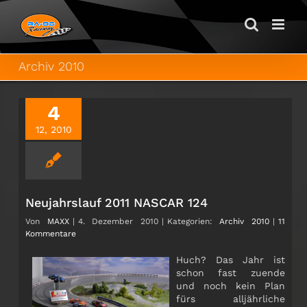
Zum
Inhalt
springen
Archiv 2010
4
12, 2010
Neujahrslauf 2011 NASCAR 124
Von
MAXX
|
4. Dezember 2010
|
Kategorien:
Archiv 2010
|
11
Kommentare
Huch? Das Jahr ist
schon fast zuende
und noch kein Plan
fürs alljährliche