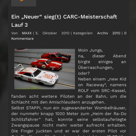
Ein „Neuer“ sieg(t) CARC-Meisterschaft
Lauf 3
Von
MAXX
|
5. Oktober 2010
|
Kategorien:
Archiv 2010
|
0
Kommentare
Moin Jungs,
na, dieser Abend
birgte einiges an
Überraschungen,
oder?
Neben einem „new Kid
on Raceway“, namens
ROLF vom SRC-Kassel,
fanden acht weitere Piloten an der Bahn, um die
Schlacht mit den Amischleudern anzugehen.
Selbst STAPPI, nun ein zugewanderter Wombelhäuser,
der nunmehr knapp 1000 Meter zum „Heim der Ra-Do
Schlitzfahrer“ hat, konnte seine selbstauferlegte
Zwangspause nicht mehr weiter aufrecht erhalten.
Die Finger juckten und er war der ersten Pilot vor