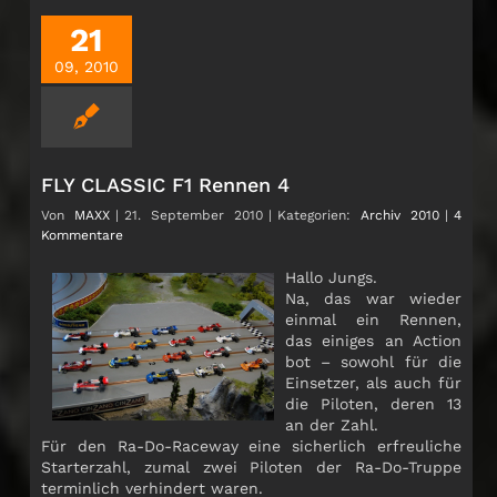
21
09, 2010
FLY CLASSIC F1 Rennen 4
Von
MAXX
|
21. September 2010
|
Kategorien:
Archiv 2010
|
4
Kommentare
Hallo Jungs.
Na, das war wieder
einmal ein Rennen,
das einiges an Action
bot – sowohl für die
Einsetzer, als auch für
die Piloten, deren 13
an der Zahl.
Für den Ra-Do-Raceway eine sicherlich erfreuliche
Starterzahl, zumal zwei Piloten der Ra-Do-Truppe
terminlich verhindert waren.