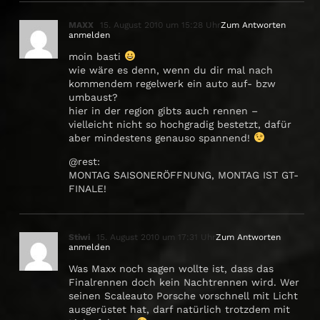
MAXX
15. August 2010 um 15:28 Uhr
Zum Antworten
anmelden
moin basti
wie wäre es denn, wenn du dir mal nach
kommendem regelwerk ein auto auf- bzw
umbaust?
hier in der region gibts auch rennen –
vielleicht nicht so hochgradig bestetzt, dafür
aber mindestens genauso spannend!
@rest:
MONTAG SAISONERÖFFNUNG, MONTAG IST GT-
FINALE!
Stiwi
15. August 2010 um 17:31 Uhr
Zum Antworten
anmelden
Was Maxx noch sagen wollte ist, dass das
Finalrennen doch kein Nachtrennen wird. Wer
seinen Scaleauto Porsche vorschnell mit Licht
ausgerüstet hat, darf natürlich trotzdem mit