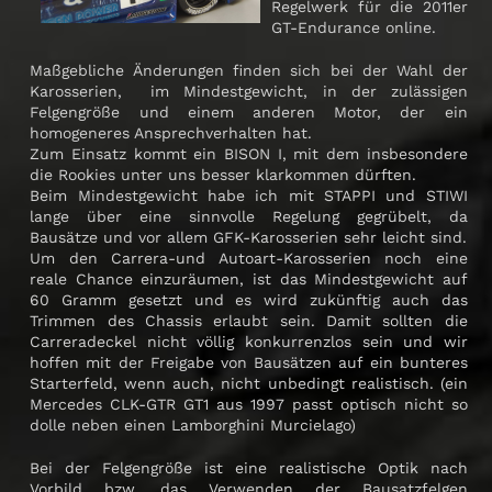
Regelwerk für die 2011er
GT-Endurance online.
Maßgebliche Änderungen finden sich bei der Wahl der
Karosserien, im Mindestgewicht, in der zulässigen
Felgengröße und einem anderen Motor, der ein
homogeneres Ansprechverhalten hat.
Zum Einsatz kommt ein BISON I, mit dem insbesondere
die Rookies unter uns besser klarkommen dürften.
Beim Mindestgewicht habe ich mit STAPPI und STIWI
lange über eine sinnvolle Regelung gegrübelt, da
Bausätze und vor allem GFK-Karosserien sehr leicht sind.
Um den Carrera-und Autoart-Karosserien noch eine
reale Chance einzuräumen, ist das Mindestgewicht auf
60 Gramm gesetzt und es wird zukünftig auch das
Trimmen des Chassis erlaubt sein. Damit sollten die
Carreradeckel nicht völlig konkurrenzlos sein und wir
hoffen mit der Freigabe von Bausätzen auf ein bunteres
Starterfeld, wenn auch, nicht unbedingt realistisch. (ein
Mercedes CLK-GTR GT1 aus 1997 passt optisch nicht so
dolle neben einen Lamborghini Murcielago)
Bei der Felgengröße ist eine realistische Optik nach
Vorbild bzw. das Verwenden der Bausatzfelgen