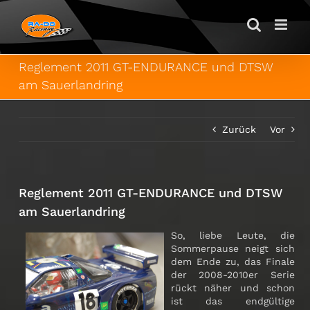
Zum
Inhalt
springen
Reglement 2011 GT-ENDURANCE und DTSW
am Sauerlandring
Zurück
Vor
Reglement 2011 GT-ENDURANCE und DTSW
am Sauerlandring
So, liebe Leute, die
Sommerpause neigt sich
dem Ende zu, das Finale
der 2008-2010er Serie
rückt näher und schon
ist das endgültige