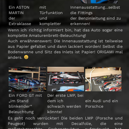
Ein ASTON
mit
Innenausstattung…selbst
MARTIN
Türfunktion
die Fittings
der
und
der Benzinleitung sind zu
Extraklasse
kompletter
erkennen!
Wenn ich richtig informiert bin, hat das Auto sogar eine
komplette Amaturenbrett-Beleuchtung!
Auch erwähnenswert: Die Innenausstattung ist teilweise
aus Papier gefaltet und dann lackiert worden! Selbst die
Bodenwanne und Sitz des Inlets ist Papier! ORIGAMI mal
anders.
Ein FORD GT mit
Der erste LMP, bei
„im Stand
dem ich
ein Audi und ein
blinkender“
schwach werden
Porschce
Beleuchtung
könnte!
Es geht noch verrückter! Die beiden LMP (Porsche und
Peugeot) wurden mit Decalfolie, die eine