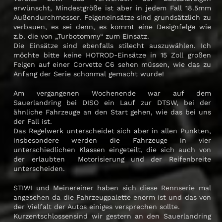
erwünscht, Mindestgröße ist aber in jedem Fall 18.5mm
Außendurchmesser. Felgeneinsätze sind grundsätzlich zu
verbauen, es sei denn, es kommt eine Designfelge wie
z.b. die von „Turbotommy“ zum Einsatz.
Die Einsätze sind ebenfalls stilecht auszuwählen. Ich
möchte bitte keine HOTROD-Einsätze in 15 Zoll großen
Felgen auf einer Corvette C6 sehen müssen, wie das zu
Anfang der Serie schonmal gemacht wurde!
Am vergangenen Wochenende war auf dem
Sauerlandring bei DISO ein Lauf zur DTSW, bei der
ähnliche Fahrzeuge an den Start gehen, wie das bei uns
der Fall ist.
Das Regelwerk unterscheidet sich aber in allen Punkten,
insbesondere werden die Fahrzeuge in vier
unterschiedlichen Klassen eingeteilt, die sich auch von
der erlaubten Motorisierung und der Reifenbreite
unterscheiden.
STIWI und Meinereiner haben sich diese Rennserie mal
angesehen da die Fahrzeugpalette enorm ist und das von
der Vielfalt der Autos einiges versprechen sollte.
Kurzentschlossensind wir gestern an den Sauerlandring