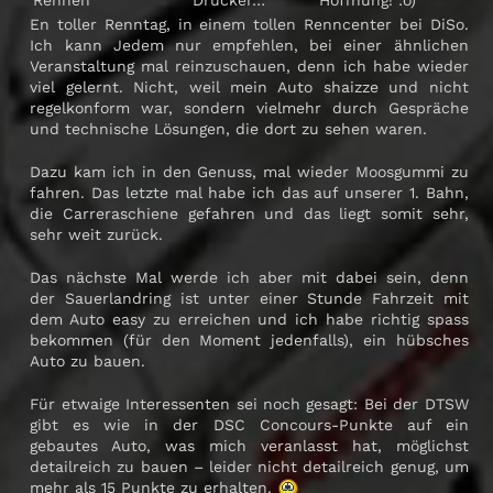
Rennen
Drücker…
Hoffnung! :o)
En toller Renntag, in einem tollen Renncenter bei DiSo.
Ich kann Jedem nur empfehlen, bei einer ähnlichen
Veranstaltung mal reinzuschauen, denn ich habe wieder
viel gelernt. Nicht, weil mein Auto shaizze und nicht
regelkonform war, sondern vielmehr durch Gespräche
und technische Lösungen, die dort zu sehen waren.
Dazu kam ich in den Genuss, mal wieder Moosgummi zu
fahren. Das letzte mal habe ich das auf unserer 1. Bahn,
die Carreraschiene gefahren und das liegt somit sehr,
sehr weit zurück.
Das nächste Mal werde ich aber mit dabei sein, denn
der Sauerlandring ist unter einer Stunde Fahrzeit mit
dem Auto easy zu erreichen und ich habe richtig spass
bekommen (für den Moment jedenfalls), ein hübsches
Auto zu bauen.
Für etwaige Interessenten sei noch gesagt: Bei der DTSW
gibt es wie in der DSC Concours-Punkte auf ein
gebautes Auto, was mich veranlasst hat, möglichst
detailreich zu bauen – leider nicht detailreich genug, um
mehr als 15 Punkte zu erhalten.