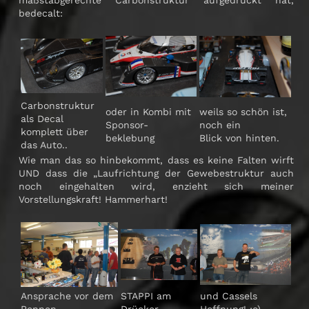
maßstabgerechte Carbonstruktur aufgedruckt hat,
bedecalt:
Carbonstruktur
oder in Kombi mit
weils so schön ist,
als Decal
Sponsor-
noch ein
komplett über
beklebung
Blick von hinten.
das Auto..
Wie man das so hinbekommt, dass es keine Falten wirft
UND dass die „Laufrichtung der Gewebestruktur auch
noch eingehalten wird, enzieht sich meiner
Vorstellungskraft! Hammerhart!
Ansprache vor dem
STAPPI am
und Cassels