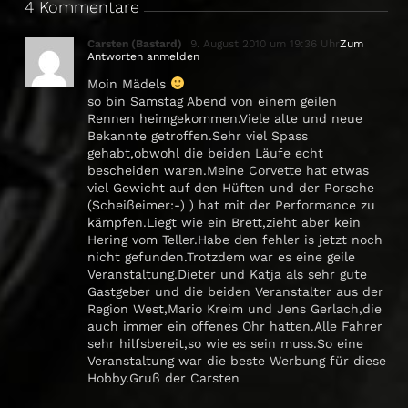
4 Kommentare
Carsten (Bastard)
9. August 2010 um 19:36 Uhr
Zum
Antworten anmelden
Moin Mädels
so bin Samstag Abend von einem geilen
Rennen heimgekommen.Viele alte und neue
Bekannte getroffen.Sehr viel Spass
gehabt,obwohl die beiden Läufe echt
bescheiden waren.Meine Corvette hat etwas
viel Gewicht auf den Hüften und der Porsche
(Scheißeimer:-) ) hat mit der Performance zu
kämpfen.Liegt wie ein Brett,zieht aber kein
Hering vom Teller.Habe den fehler is jetzt noch
nicht gefunden.Trotzdem war es eine geile
Veranstaltung.Dieter und Katja als sehr gute
Gastgeber und die beiden Veranstalter aus der
Region West,Mario Kreim und Jens Gerlach,die
auch immer ein offenes Ohr hatten.Alle Fahrer
sehr hilfsbereit,so wie es sein muss.So eine
Veranstaltung war die beste Werbung für diese
Hobby.Gruß der Carsten