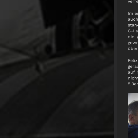
verf
Im e
auch
stan
C-La
die 
gewe
über
Feli
gera
auf 
nich
5,3er