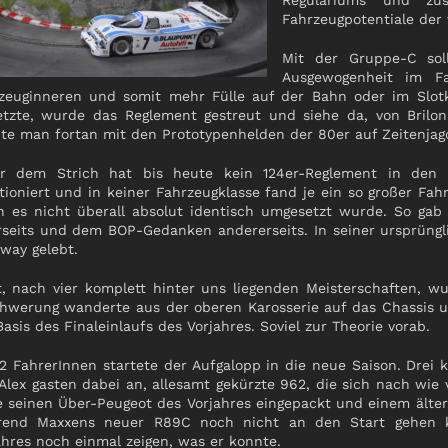
Regulariums und zus
Fahrzeugpotentiale der 
Mit der Gruppe-C sol
Ausgewogenheit im Fa
zeuginneren und somit mehr Fülle auf der Bahn oder im Slotko
etzte, wurde das Reglement gestreut und siehe da, von Brilon,
te man fortan mit den Prototypenhelden der 80er auf Zeitenjag
r dem Strich hat bis heute kein 124er-Reglement in den 
tioniert und in keiner Fahrzeugklasse fand je ein so großer Fa
 es nicht überall absolut identisch umgesetzt wurde. So gab e
rseits und dem BOP-Gedanken andererseits. In seiner ursprüng
way gelebt.
t, nach vier komplett hinter uns liegenden Meisterschaften, w
hwerung wanderte aus der oberen Karosserie auf das Chassis und
Basis des Finaleinlaufs des Vorjahres. Soviel zur Theorie vorab.
12 FahrerInnen startete der Aufgalopp in die neue Saison. Drei
Alex gasten dabei an, allesamt gekürzte 962, die sich nach wie
e seinen Über-Peugeot des Vorjahres eingepackt und einem älter
end Maxxens neuer R89C noch nicht an den Start gehen kon
ahres noch einmal zeigen, was er konnte.