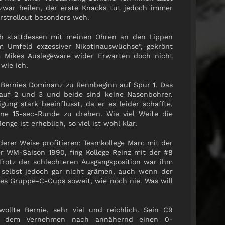
zwar heilen, der erste Knacks tut jedoch immer
strollout besonders weh.
ich stattdessen mit meinen Ohren an den Lippen
m Umfeld exzessiver Nikotinauswüchse“, gekrönt
m Mikes Auslegeware wider Erwarten doch nicht
 wie ich.
Bernies Dominanz zu Rennbeginn auf Spur 1. Das
 auf 2 und 3 und beide sind keine Nasenbohrer.
ung stark beeinflusst, da er es leider schaffte,
ne 15-sec-Runde zu drehen. Wie viel Weite die
ge ist erheblich, so viel ist wohl klar.
derer Weise profitieren: Teamkollege Marc mit der
r WM-Saison 1990, fing Kollege Reinz mit der #8
Trotz der schlechteren Ausgangsposition war ihm
 selbst jedoch gar nicht grämen, auch wenn der
es Gruppe-C-Cups soweit, wie noch nie. Was will
ollte Bernie, sehr viel und reichlich. Sein C9
te dem Vernehmen nach annähernd einen 0-