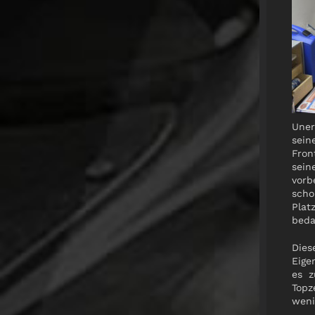
Uner
sein
Fron
sein
vorb
scho
Plat
beda
Dies
Eige
es z
Topz
weni