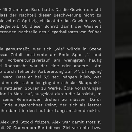
x 15 Gramm an Bord hatte. Da die Gewichte nicht
dass der Nachteil dieser Beschwerung nicht zu
lzeiten“. Spritzigkeit kostete das Gewicht zwar,
Gegenteil. Ob dieser Schritt damit der Weisheit
vierenden Nachteile des Siegerballastes von früher
de gemutmaßt, wer sich „wie“ würde in Szene
ssar Zufall bestimmte am Ende Spur „4“ und
m Vorbereitungsverlauf am wenigsten häufig
nd überrascht war der eine oder andere. Am
ob durch fehlende Vorbereitung auf „4“, Uffregung
Marc. Dass er bei 5,5 sec. hängen blieb, war
 denn viel schneller ging der schicke Blaupunkt-
 mittleren Spuren zu Werke. Üble Vorahnungen
inn in Marc auf, ausgelöst durch die Aussicht, im
n seine Rennrunden drehen zu müssen. Dafür
 Ende ausgerechnet Reinz, der sich als letzter
d ihn damit in den Lauf der Langsamsten drückte.
Alex und Stocki folgten. Alex war damit trotz 15
mit 20 Gramm am Bord dieses Ziel verfehlte bzw.