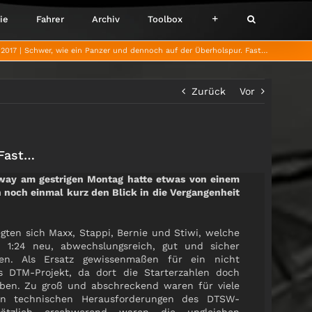
ie
Fahrer
Archiv
Toolbox
 2017
Schwer, wie ein Panzer und dennoch auf der Überholspur. Fast…
Zurück
Vor
 Fast…
eway am gestrigen Montag hatte etwas von einem
 noch einmal kurz den Blick in die Vergangenheit
gten sich Maxx, Stappi, Bernie und Stiwi, welche
 1:24 neu, abwechslungsreich, gut und sicher
n. Als Ersatz gewissenmaßen für ein nicht
es DTM-Projekt, da dort die Starterzahlen doch
eben. Zu groß und abschreckend waren für viele
en technischen Herausforderungen des DTSW-