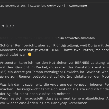
21. November 2017
|
Kategorien:
Archiv 2017
|
7 Kommentare
entare
MAXX
21. November 2017 um 20:06 Uhr
Zum Antworten anmelden
Schöner Rennbericht, aber zur Richtigstellung, weil Du ja mit d
Momenten beschäftigt warst: BERNIE hatte zwei Patzer, meiner
geschuldet war.
Ansonsten kann ich nur den Hut ziehen vor BERNIES Leistung: au
mit dem Gewicht im Deckel, muss man das Kunststück erst einm
185) ein derartiges Tempo vorzulegen! Gewicht, ist Gewicht! Wer g
gerne zum Rennen beliebig viel auf die Grundplatte vor den Mot
Was ich damit sagen will: die Änderung der vorgeschriebenen Po
machen. Deckelgewicht fährt sich einfach shaizze und ich find
der Agilität nicht noch zusätzlich nehmen.
Wenn es sich herausstellt, dass es erneut keine maßgeblichen
wir wieder eine Änderung am Handycap vornehmen.