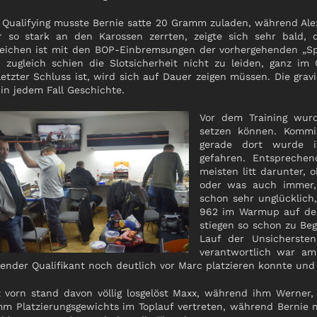
Qualifying musste Bernie satte 20 Gramm zuladen, während Ale
 so stark an den Karossen zerrten, zeigte sich sehr bald, 
leichen ist mit den BOP-Einbremsungen der vorhergehenden „Spie
 zugleich schien die Slotsicherheit nicht zu leiden, ganz im 
rletzter Schluss ist, wird sich auf Dauer zeigen müssen. Die gra
 in jedem Fall Geschichte.
Vor dem Training wur
setzen können. Kommi
gerade dort wurde i
gefahren. Entspreche
meisten litt darunter, 
oder was auch immer, 
schon sehr unglücklich,
962 im Warmup auf den
stiegen so schon zu Beg
Lauf der Unsicherste
verantwortlich war am
tender Qualifikant noch deutlich vor Marc platzieren konnte un
 vorn stand davon völlig losgelöst Maxx, während ihm Werner, 
m Platzierungsgewichts im Toplauf vertreten, während Bernie 