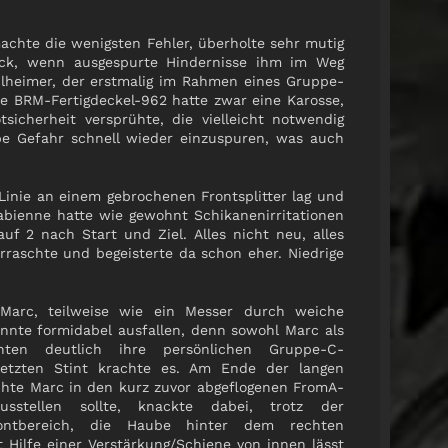
achte die wenigsten Fehler, überholte sehr mutig
ück, wenn ausgespurte Hindernisse ihm im Weg
ahlheimer, der erstmalig im Rahmen eines Gruppe-
te BRM-Fertigdeckel-962 hatte zwar eine Karosse,
tsicherheit versprühte, die vielleicht notwendig
be Gefahr schnell wieder einzuspuren, was auch
Linie an einem gebrochenen Frontsplitter lag und
abienne hatte wie gewohnt Schikanenirritationen
f 2 nach Start und Ziel. Alles nicht neu, alles
raschte und begeisterte da schon eher. Niedrige
 Marc, teilweise wie ein Messer durch weiche
önnte formidabel ausfallen, denn sowohl Marc als
ten deutlich ihre persönlichen Gruppe-C-
letzten Stint krachte es. Am Ende der langen
hte Marc in den kurz zuvor abgeflogenen FromA-
sstellen sollte, knackte dabei, trotz der
ontbereich, die Haube hinter dem rechten
 Hilfe einer Verstärkung/Schiene von innen lässt