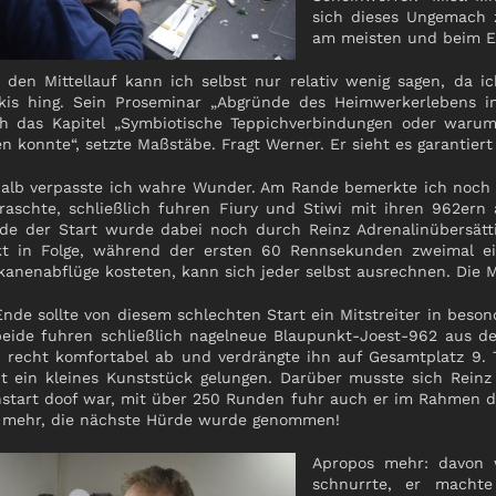
sich dieses Ungemach 
am meisten und beim Er
 den Mittellauf kann ich selbst nur relativ wenig sagen, da 
kis hing. Sein Proseminar „Abgründe des Heimwerkerlebens i
h das Kapitel „Symbiotische Teppichverbindungen oder waru
en konnte“, setzte Maßstäbe. Fragt Werner. Er sieht es garantiert
alb verpasste ich wahre Wunder. Am Rande bemerkte ich noch 
raschte, schließlich fuhren Fiury und Stiwi mit ihren 962ern
de der Start wurde dabei noch durch Reinz Adrenalinübersättig
kt in Folge, während der ersten 60 Rennsekunden zweimal ei
kanenabflüge kosteten, kann sich jeder selbst ausrechnen. Die Men
nde sollte von diesem schlechten Start ein Mitstreiter in beson
beide fuhren schließlich nagelneue Blaupunkt-Joest-962 aus de
 recht komfortabel ab und verdrängte ihn auf Gesamtplatz 9. 
t ein kleines Kunststück gelungen. Darüber musste sich Reinz
start doof war, mit über 250 Runden fuhr auch er im Rahmen d
mehr, die nächste Hürde wurde genommen!
Apropos mehr: davon w
schnurrte, er mach