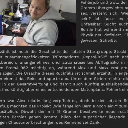
Fehlerjob und trotz de
Gramm Übergewichts sch
sec. versteht sich. Wi
sein? Ich fasse es n
Unfassbar! Sucht euc
Bernie hat während me
Physik neu definiert. 
gewesen. Scheiße.
zählt ist noch die Geschichte der letzten Startgruppe. Stock
er zusammengefrickelten Trümmerlotte „Repsol-962“ nach Krä
tbereich, unangenehmes und automatisiertes Abflugrisiko in
en FromA-962 mächtig an, während Alex und Maxx erst am
eizogen. Die Ursache dieses Rückfalls ist schnell erzählt, in en
n einmal das Bein und spurte aus. Unter dem Strich reichte di
z in der Gesamtwertung und damit auch künftig ausbleibend
rf es künftig aber eines entscheidenden Matchplans: Fehlerfreihe
em war Alex relativ lang verpflichtet, doch in der letzten 
nflug machten das Projekt „Wie fange ich Bernie noch ein?“ zuni
usätzlich. Obwohl der mit 15 Gramm beschwerte neue rosaf
eiten Bernies gehen konnte, blieb der supersicher liegende
gen Chaosunterbrechungen des Rennens sei Dank.