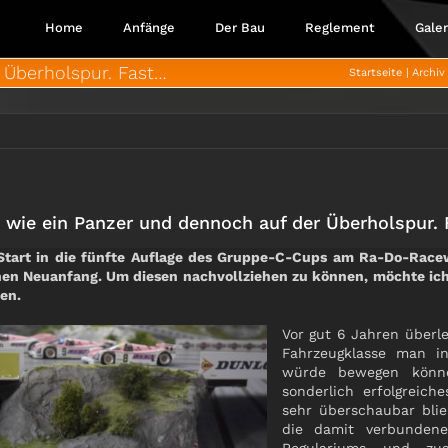
Home
Anfänge
Der Bau
Reglement
Galer
 Überholspur. Fast…
Startseite
Archiv
 wie ein Panzer und dennoch auf der Überholspur.
Start in die fünfte Auflage des Gruppe-C-Cups am Ra-Do-Rac
nen Neuanfang. Um diesen nachvollziehen zu können, möchte ich
ten.
Vor gut 6 Jahren überle
Fahrzeugklasse man in
würde bewegen könne
sonderlich erfolgreich
sehr überschaubar bli
die damit verbunden