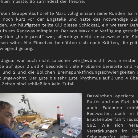
ehlen musste. So zumindest die Theorie.
rsten Gruppenlauf drehte Marc völlig einsam seine Runden. Er m
 noch kurz vor der Engstelle und hatte das notwendige Gl
den. Am häufigsten teilte Olli dieses Schicksal, ein weiterer D
ufs am Raceway mitspielte. Der von Maxx zur Verfügung gestell
gottlob „bulletproof“ war, allerdings nicht ansatzweise die Slo
sen wäre. Alle Einsetzer bemühten sich nach Kräften, die gel
wiegend gelang.
x Jaguar war auch nicht so sicher wie gewünscht, was in erster 
de auf Spur 2 und 4 besonders viele Probleme bereitete und F
1 und 2 und die üblichen Bremspunktfindungsschwierigkeiten au
t ungewohnt. Der gute bis sehr gute Rhythmus auf 3 und 4 über
 Zeiten sind schließlich kein Zufall.
Dazwischen operierte
Butter und das Fazit k
auch Fabienne erhöh
Bestweiten, doch im 
Brückenüberfahrt rausc
962. Wie sich herau
Verstärkungen im Fr
Scheinwerfer. Mist. Mit