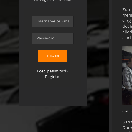
Zum 
mehr
verg
doch
alle
sind
LOG IN
Lost password?
Register
star
Ganz
Gram