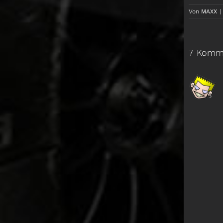
Von
MAXX
|
7 Komm