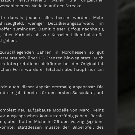
ätzlich erschwerend waren die ungleichen
verschiedenen Modelle auf der Strecke.
lte damals jedoch alles besser werden. Mehr
hrzeugfeld, weniger Detaillierungsaufwand im
ffer zumindest. Damit dieser Erfolg nachhaltig
 über Korbach bis zur Kasseler Lilienthalstraße
d gehen.
zurückliegenden Jahren in Nordhessen so gut
hreraustausch über IG-Grenzen hinweg statt, auch
s Interpretationsspielräume bei der Originalität
lichen Form wurde er letztlich überhaupt nur am
urde auch dieser Aspekt erstmalig angepasst: Die
 sie galt bereits für den ersten Saisonlauf, auf
 komplett neu aufgebaute Modelle von Marc, Reinz
 vor ausgesprochen konkurrenzfähig geben. Bernie
en, aber flotten Michelin-C9 den Vorzug gegeben,
nte, stattdessen musste der Silberpfeil des