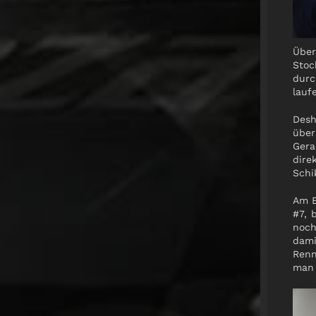
Über
Stoc
durc
lauf
Desh
über
Gera
dire
Schi
Am E
#7, 
noch
dami
Renn
man 