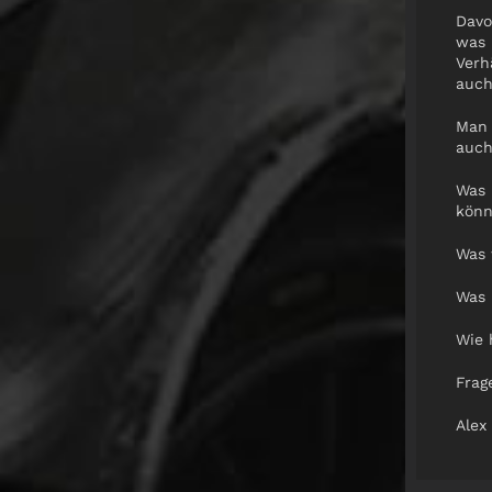
Davo
was 
Verh
auch
Man 
auch
Was 
könn
Was 
Was 
Wie 
Frag
Alex