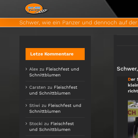
Zum
Inhalt
springen
Schwer, wie ein Panzer und dennoch auf der
Letze Kommentare
Schwer,
Alex
zu
Fleischfest und
Schnittblumen
D
er 
klei
Carsten
zu
Fleischfest
rich
und Schnittblumen
Stiwi
zu
Fleischfest und
Schnittblumen
Stocki
zu
Fleischfest
und Schnittblumen