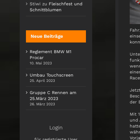
Stiwi
zu
Fleischfest und
Schnittblumen
Fahr
Neue Beiträge
eins
konn
Reglement BMW M1
Unte
Procar
funk
10. Mai 2023
wenn
eine
Umbau Touchscreen
Race
25. April 2023
Jetz
Gruppe C Rennen am
Besc
25.März 2023
der 
26. März 2023
Mit 
und 
hatt
Login
währ
Vorj
für registrierte User