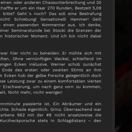
r einen oder anderen Chaosunterbrechung und 20
affte er um ein Haar 270 Runden, Bestzeit 5,09
e bitte? Geht´s noch? Das soll eine Bestrafung
icht! Schiebung! Sensationell! Hammer! Geil!
h einen passenden Kommentar aus. Ich denke,
iner Seminarstunde bei Stocki die Grenzen der
Ein historischer Moment. Und ich bin nicht dabei
i war hier nicht zu beneiden. Er mühte sich mit
ften. Ohne vernünftigen Wackel, schleifend im
 engen Ecken inklusive. Werner schob zunächst
 Ende des ersten oder zweiten Stints an ihm
gen Ecken hob der gelbe Porsche gelegentlich doch
ese Leistung zwar zu einem komfortablen vierten
er Erschwerung, um nach ganz vorn zu kommen,
it. Nicht mehr, nicht weniger!
Rennminute passierte ist. Ein Abräumer und ein
chte. Schade eigentlich. Grinz. Überraschend war
arbene 962 mit der #8 nicht ansatzweise die
 Kurzheckporsche stets in Schlagdistanz – den