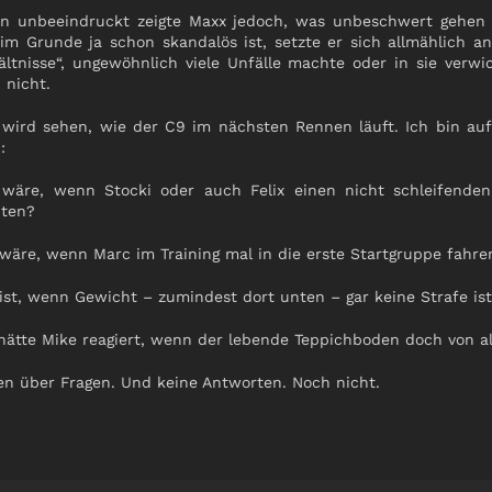
n unbeeindruckt zeigte Maxx jedoch, was unbeschwert gehen so
im Grunde ja schon skandalös ist, setzte er sich allmählich an 
ältnisse“, ungewöhnlich viele Unfälle machte oder in sie verw
 nicht.
wird sehen, wie der C9 im nächsten Rennen läuft. Ich bin auf
:
wäre, wenn Stocki oder auch Felix einen nicht schleifenden
ten?
wäre, wenn Marc im Training mal in die erste Startgruppe fahr
ist, wenn Gewicht – zumindest dort unten – gar keine Strafe is
hätte Mike reagiert, wenn der lebende Teppichboden doch von a
en über Fragen. Und keine Antworten. Noch nicht.