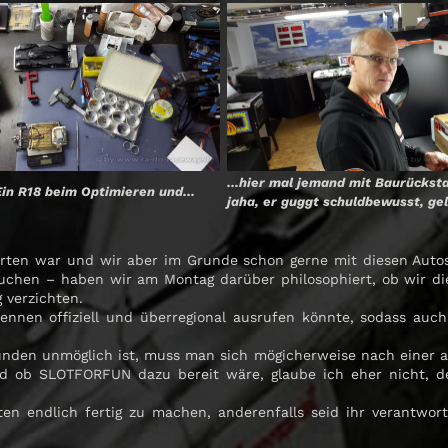
…hier mal jemand mit Baurückst
Ein R18 beim Optimieren und…
jaha, er guggt schuldbewusst, gell
warten war und wir aber im Grunde schon gerne mit diesen Aut
ersuchen – haben wir am Montag darüber philosophiert, ob wir
 verzichten.
ennen offiziell und überregional ausrufen könnte, sodass au
ünden unmöglich ist, muss man sich mögicherweise nach einer 
und ob SLOTFORFUN dazu bereit wäre, glaube ich eher nich
en endlich fertig zu machen, anderenfalls seid ihr verantwor