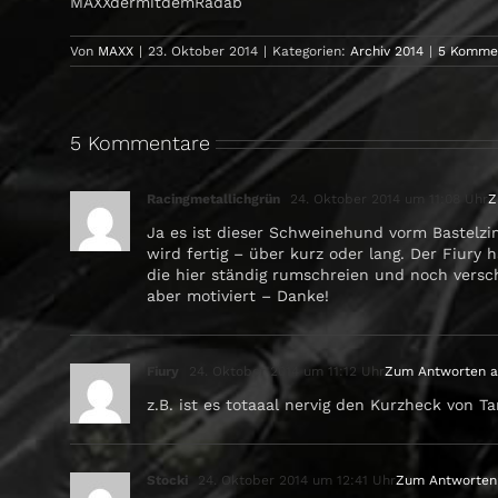
MAXXdermitdemRadab
Von
MAXX
|
23. Oktober 2014
|
Kategorien:
Archiv 2014
|
5 Komme
5 Kommentare
Racingmetallichgrün
24. Oktober 2014 um 11:08 Uhr
Z
Ja es ist dieser Schweinehund vorm Bastelzi
wird fertig – über kurz oder lang. Der Fiury
die hier ständig rumschreien und noch versc
aber motiviert – Danke!
Fiury
24. Oktober 2014 um 11:12 Uhr
Zum Antworten 
z.B. ist es totaaal nervig den Kurzheck von T
Stocki
24. Oktober 2014 um 12:41 Uhr
Zum Antworten