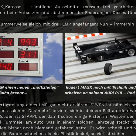
K_Karosse – sämtliche Ausschnitte müssen frei gearbeite
en beim Aufsetzen und abstimmen der Federungen. Dieses führt i
 dummerweise gleich mit drei! LMP angefangen! Nun – immerhin 
 einen neuen „inoffiziellen“
hadert MAXX noch mit Technik und
 Bahn brennt…
arbeiten an seinem AUDI R18 – Rad
ertigstellung eines LMP gar nicht erklären: SVVEN ist nämlich 
nes solchen. Das“mehr“ bezieht sich in deinem Fall auf den wi
oliden ist STAPPI, der damit schon einige Pisten im Westen der
Fummelei am Auto, was in einem solchen Fahrzeug steckt: di
 den bisher noch niemand gefahren hatte. Es wird schnell und v
ie Bande schneller, als ein Plastikdeckel, so viel ist sicher.