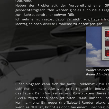
Grauzone.
Neben der Problematik der Vorbereitung einer GF
gespachtelt/geschliffen werden gibt es auch neue Frag
zum Schraubendreher schwer fällt.
Ich nehme mich selbst davon gar nicht aus, habe ich
Montag es noch diverse Probleme zu beseitigen gab.
Während SVVEN
Rekord in die
Einer hingegen kann sich die ganze Problematik zur F
LMP-Renner mehr oder weniger fertig und im Besitz ei
das Bauen. Denn Vorbesitzer und Konstrukteur dieses B
SVVEN zeigte dann nach gefühlten 78349 Runden und 
Komma – oha! Ein neuer (inoffizieller) Rundenrekord,
wenn es GFK ist, bricht es doch bei einem Einschlag in d