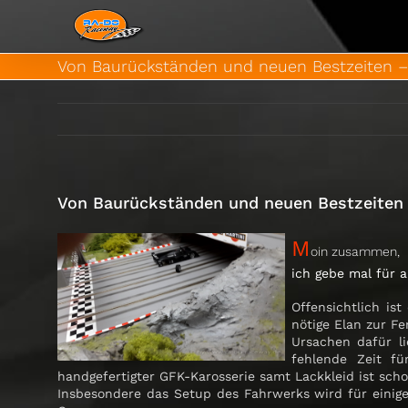
Zum
Inhalt
springen
Von Baurückständen und neuen Bestzeiten – 
Von Baurückständen und neuen Bestzeiten 
M
oin zusammen,
ich gebe mal für a
Offensichtlich is
nötige Elan zur Fer
Ursachen dafür l
fehlende Zeit fü
handgefertigter GFK-Karosserie samt Lackkleid ist sch
Insbesondere das Setup des Fahrwerks wird für einige