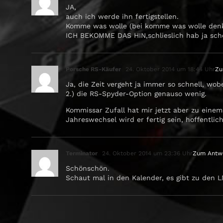
JA,
auch ich werde ihn fertigstellen.
Komme was wolle (bei komme was wolle denk
ICH BEKOMME DAS HIN,schlieslich hab ja scho
Porsche RS-Käufer
24. Oktober 2014 um 18:44 Uhr
Zu
Ja, die Zeit vergeht ja immer so schnell, wo
2.) die RS-Spyder-Option genauso wenig.
Kommissar Zufall hat mir jetzt aber zu ein
Jahreswechsel wird er fertig sein, hoffentlic
Terminator
24. Oktober 2014 um 23:36 Uhr
Zum Antw
Schönschön.
Schaut mal in den Kalender, es gibt zu den