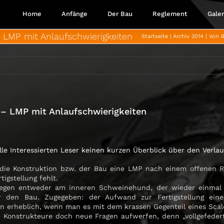
Home
Anfänge
Der Bau
Reglement
Galer
LMP mit Anlaufschwierigkeiten
Startseite
Archiv 2014
Von B
– LMP mit Anlaufschwierigkeiten
lle Interessierten Leser keinen kurzen Überblick über den Verla
t die Konstruktion bzw. der Bau eine LMP nach einem offenen R
tigstellung fehlt.
iegen entweder am inneren Schweinehund, der wieder einmal 
r den Bau. Zugegeben: der Aufwand zur Fertigstellung ein
on erheblich, wenn man es mit dem krassen Gegenteil eines Scale
 Konstrukteure doch neue Fragen aufwerfen, denn „vollgefedert