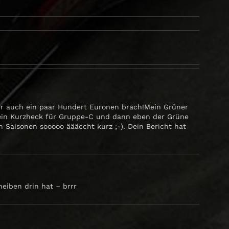
ier auch ein paar Hundert Euronen brach!Mein Grüner
SR, ein Kurzheck für Gruppe-C und dann eben der Grüne
Saisonen sooooo äääccht kurz ;-). Dein Bericht hat
heiben drin hat – brrr