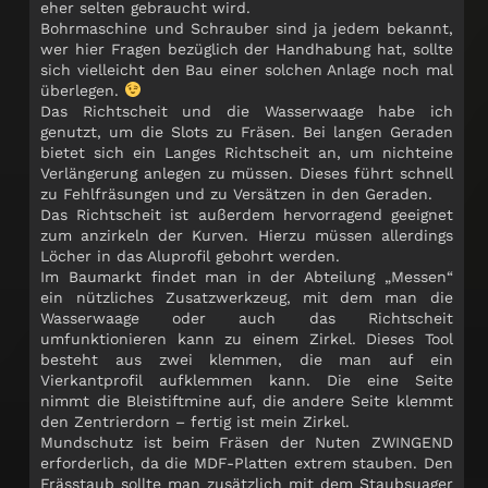
eher selten gebraucht wird.
Bohrmaschine und Schrauber sind ja jedem bekannt,
wer hier Fragen bezüglich der Handhabung hat, sollte
sich vielleicht den Bau einer solchen Anlage noch mal
überlegen.
Das Richtscheit und die Wasserwaage habe ich
genutzt, um die Slots zu Fräsen. Bei langen Geraden
bietet sich ein Langes Richtscheit an, um nichteine
Verlängerung anlegen zu müssen. Dieses führt schnell
zu Fehlfräsungen und zu Versätzen in den Geraden.
Das Richtscheit ist außerdem hervorragend geeignet
zum anzirkeln der Kurven. Hierzu müssen allerdings
Löcher in das Aluprofil gebohrt werden.
Im Baumarkt findet man in der Abteilung „Messen“
ein nützliches Zusatzwerkzeug, mit dem man die
Wasserwaage oder auch das Richtscheit
umfunktionieren kann zu einem Zirkel. Dieses Tool
besteht aus zwei klemmen, die man auf ein
Vierkantprofil aufklemmen kann. Die eine Seite
nimmt die Bleistiftmine auf, die andere Seite klemmt
den Zentrierdorn – fertig ist mein Zirkel.
Mundschutz ist beim Fräsen der Nuten ZWINGEND
erforderlich, da die MDF-Platten extrem stauben. Den
Frässtaub sollte man zusätzlich mit dem Staubsuager