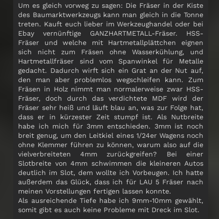
Um es gleich vorweg zu sagen: Die Fräser in der Kiste
des Baumarktwerkzeugs kann man gleich in die Tonne
treten. Kauft euch lieber im Werkzeughandel oder bei
Ebay vernünftige GANZHARTMETALL-Fräser. HSS-
Fräser und welche mit Hartmetallplättchen eignen
sich nicht zum Fräsen ohne Wasserkühlung, und
Hartmetallfräser sind vom Spanwinkel für Metalle
gedacht. Dadurch wirft sich ein Grat an der Nut auf,
den man aber problemlos wegschleifen kann. Zum
Fräsen in Holz nimmt man normalerweise zwar HSS-
Fräser, doch durch das verdichtete MDF wird der
Fräser sehr heiß und läuft blau an, was zur Folge hat,
dass er in kürzester Zeit stumpf ist. Als Nutbreite
habe ich mich für 3mm entschieden. 3mm ist noch
breit genug, um den Leitkiel eines 1/24er Wagens noch
ohne Klemmer führen zu können, warum also auf die
vielverbreiteten 4mm zurückgreifen? Bei einer
Slotbreite von 4mm schwimmen die kleineren Autos
deutlich im Slot, dem wollte ich Vorbeugen. Ich hatte
außerdem das Glück, dass ich für LAU 5 Fräser nach
meinen Vorstellungen fertigen lassen konnte.
Als ausreichende Tiefe habe ich 9mm-10mm gewählt,
somit gibt es auch keine Probleme mit Dreck im Slot.