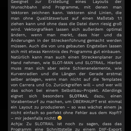
Geeignet zur Erstellung eines Layouts der
Wunschbahn sind Programme, mit denen man
Vektoren zeichnen kann. Vektoren sind Linien, die
man ohne Qualitätsverlust auf einen Maßstab 1:1
ziehen kann und ohne dass die Datei dann riesig groß
wird. Vektorgrafiken lassen sich außerdem optimal
ändern, wenn man merkt, dass hier und da
Änderungen in der Streckenführung gemacht werden
müssen. Auch die von uns gebauten Engstellen lassen
sich mit etwas Kenntnis des Programms gut einbauen.
Natürlich kann man auch einen Streckenplaner zur
Hand nehmen, wie SLOT-MAN und SLOTRAIL. Hierbei
muss man sich aber seine Schienenelemente, wie
Kurvenradien und die Längen der Gerade erstmal
selber anlegen, wenn man nicht auf die Templates
von Carrera und Co. Zurückgreifen will – und wer will
das schon bei einem Selbstbau-Projekt. Allerdings
eignet sich besonders
SLOTRAIL
dazu, einen
Vorabentwurf zu machen, um ÜBERHAUPT erst einmal
ein Layout zu produzieren – so was wächst einem ja
nicht einfach so perfekt ohne Fehler aus dem Kopf!?
– mir jedenfalls nicht!
Achja: Zu SLOTRAIL ist noch zu sagen, dass das
Programm eine Schnittstelle zu einem DXF-Export