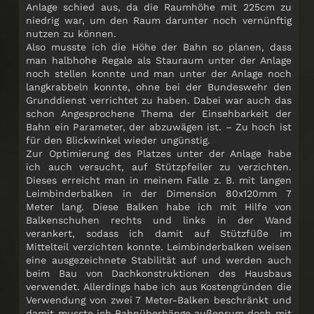
Anlage schied aus, da die Raumhöhe mit 225cm zu
niedrig war, um den Raum darunter noch vernünftig
nutzen zu können.
Also musste ich die Höhe der Bahn so planen, dass
man halbhohe Regale als Stauraum unter der Anlage
noch stellen konnte und man unter der Anlage noch
langkrabbeln konnte, ohne bei der Bundeswehr den
Grunddienst verrichtet zu haben. Dabei war auch das
schon Angesprochene Thema der Einsehbarkeit der
Bahn ein Parameter, der abzuwägen ist. – Zu hoch ist
für den Blickwinkel wieder ungünstig.
Zur Optimierung des Platzes unter der Anlage habe
ich auch versucht, auf Stützpfeiler zu verzichten.
Dieses erreicht man in meinem Falle z. B. mit langen
Leimbinderbalken in der Dimension 80x120mm 7
Meter lang. Diese Balken habe ich mit Hilfe von
Balkenschuhen rechts und links in der Wand
verankert, sodass ich damit auf Stützfüße im
Mittelteil verzichten konnte. Leimbinderbalken weisen
eine ausgezeichnete Stabilität auf und werden auch
beim Bau von Dachkonstruktionen des Hausbaus
verwendet. Allerdings habe ich aus Kostengründen die
Verwendung von zwei 7 Meter-Balken beschränkt und
damit musste ich Bahnüberhänge außenrum doch mit