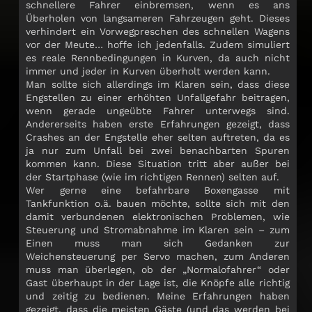
schnellere Fahrer einbremsen, wenn es ans
Überholen von langsameren Fahrzeugen geht. Dieses
verhindert ein Vorwegpreschen des schnellen Wagens
vor der Meute… hoffe ich jedenfalls. Zudem simuliert
es reale Rennbedingungen in Kurven, da auch nicht
immer und jeder in Kurven überholt werden kann.
Man sollte sich allerdings im Klaren sein, dass diese
Engstellen zu einer erhöhten Unfallgefahr beitragen,
wenn gerade ungeübte Fahrer unterwegs sind.
Andererseits haben erste Erfahrungen gezeigt, dass
Crashes an der Engstelle eher selten auftreten, da es
ja nur zum Unfall bei zwei benachbarten Spuren
kommen kann. Diese Situation tritt aber außer bei
der Startphase (wie im richtigen Rennen) selten auf.
Wer gerne eine befahrbare Boxengasse mit
Tankfunktion o.ä. bauen möchte, sollte sich mit den
damit verbundenen elektronischen Problemen, wie
Steuerung und Stromabnahme im Klaren sein – zum
Einen muss man sich Gedanken zur
Weichensteuerung per Servo machen, zum Anderen
muss man überlegen, ob der „Normalofahrer“ oder
Gast überhaupt in der Lage ist, die Knöpfe alle richtig
und zeitig zu bedienen. Meine Erfahrungen haben
gezeigt, dass die meisten Gäste (und das werden bei