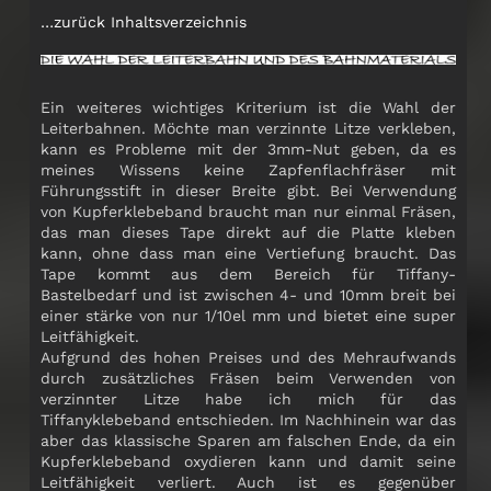
…zurück Inhaltsverzeichnis
Ein weiteres wichtiges Kriterium ist die Wahl der
Leiterbahnen. Möchte man verzinnte Litze verkleben,
kann es Probleme mit der 3mm-Nut geben, da es
meines Wissens keine Zapfenflachfräser mit
Führungsstift in dieser Breite gibt. Bei Verwendung
von Kupferklebeband braucht man nur einmal Fräsen,
das man dieses Tape direkt auf die Platte kleben
kann, ohne dass man eine Vertiefung braucht. Das
Tape kommt aus dem Bereich für Tiffany-
Bastelbedarf und ist zwischen 4- und 10mm breit bei
einer stärke von nur 1/10el mm und bietet eine super
Leitfähigkeit.
Aufgrund des hohen Preises und des Mehraufwands
durch zusätzliches Fräsen beim Verwenden von
verzinnter Litze habe ich mich für das
Tiffanyklebeband entschieden. Im Nachhinein war das
aber das klassische Sparen am falschen Ende, da ein
Kupferklebeband oxydieren kann und damit seine
Leitfähigkeit verliert. Auch ist es gegenüber