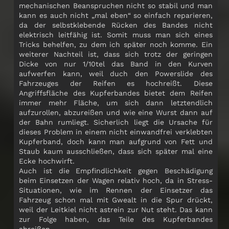
mechanischen Beanspruchen nicht so stabil und man
kann es auch nicht „mal eben“ so einfach reparieren,
da der selbstklebende Rücken des Bandes nicht
elektrisch leitfähig ist. Somit muss man sich eines
Tricks behelfen, zu dem ich später noch komme. Ein
weiterer Nachteil ist, dass sich trotz der geringen
Dicke von nur 1/10tel das Band in den Kurven
aufwerfen kann, weil duch den Powerslide des
Fahrzeuges der Reifen es hochreißt. Diese
Angriffsfläche des Kupferbandes bietet dem Reifen
immer mehr Fläche, um sich dann letztendlich
aufzurollen, abzureißen und wie eine Wurst dann auf
der Bahn rumliegt. Sicherlich liegt die Ursache für
dieses Problem in einem nicht einwandfrei verklebten
Kupferband, doch kann man aufgrund von Fett und
Staub kaum ausschließen, dass sich später mal eine
Ecke hochwirft.
Auch ist die Empfindlichkeit gegen Beschädigung
beim Einsetzen der Wagen relativ hoch, da in Stress-
Situationen, wie im Rennen der Einsetzer das
Fahrzeug schon mal mit Gwealt in die Spur drückt,
weil der Leitkiel nicht astrein zur Nut steht. Das kann
zur Folge haben, das Teile des Kupferbandes
abreißen.