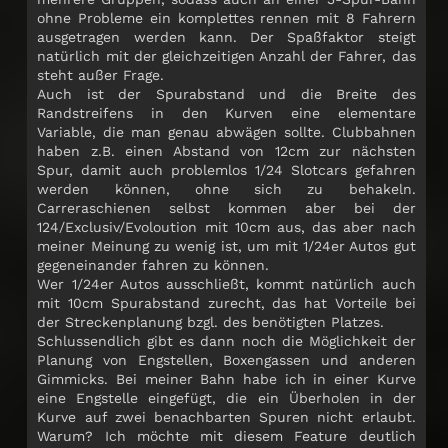
ohne Probleme ein komplettes rennen mit 8 Fahrern
ausgetragen werden kann. Der Spaßfaktor steigt
natürlich mit der gleichzeitigen Anzahl der Fahrer, das
steht außer Frage.
Auch ist der Spurabstand und die Breite des
Randstreifens in den Kurven eine elementare
Variable, die man genau abwägen sollte. Clubbahnen
haben z.B. einen Abstand von 12cm zur nächsten
Spur, damit auch problemlos 1/24 Slotcars gefahren
werden können, ohne sich zu behakeln.
Carreraschienen selbst kommen aber bei der
124/Exclusiv/Evoloution mit 10cm aus, das aber nach
meiner Meinung zu wenig ist, um mit 1/24er Autos gut
gegeneinander fahren zu können.
Wer 1/24er Autos ausschließt, kommt natürlich auch
mit 10cm Spurabstand zurecht, das hat Vorteile bei
der Streckenplanung bzgl. des benötigten Platzes.
Schlussendlich gibt es dann noch die Möglichkeit der
Planung von Engstellen, Boxengassen und anderen
Gimmicks. Bei meiner Bahn habe ich in einer Kurve
eine Engstelle eingefügt, die ein Überholen in der
Kurve auf zwei benachbarten Spuren nicht erlaubt.
Warum? Ich möchte mit diesem Feature deutlich