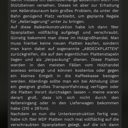
Stützbeinen versehen. Dieses ist aber zur Erhaltung
von Kellerstauraum kein großes Problem, da unter der
Bahn genügend Platz verbleibt, um geplante Regale
für „Kellerlagerung“ unter zu bringen.
Auf diese Balkenkonstruktion habe ich dann 19er
Spanplatten vollflächig aufgelegt und verschraubt.
Günstig bekommt man diese im Holzgroßhandel. Man
muss hierbei keine neuen Platten kaufen, sondern
man kann dabei auf sogenannte „ABDECKPLATTEN“
zurückgreifen, die auf den eigentlichen Plattenstapeln
liegen und als „Verpackung“ dienen. Diese Platten
werden in den meisten Fällen vom Holzhandel
sowieso entsorgt und können kostenlos oder gegen
ein kleines Entgelt in die Kaffeekasse bezogen
werden. Allerdings sollte man ein bei Abholung über
ein geeignet großes Transportfahrzeug verfügen oder
die Platten Vorort durchsägen lassen – meine waren
derart groß, dass ich sich nicht durch den
Kellereingang oder in den Lieferwagen bekommen
habe (210 x 297cm).
Nachdem so nun die Unterkonstruktion fertig war,
habe ich 15er MDF Platten noch mal vollflächig auf die
verschraubten Spanplatten gelegt, auf die ich dann