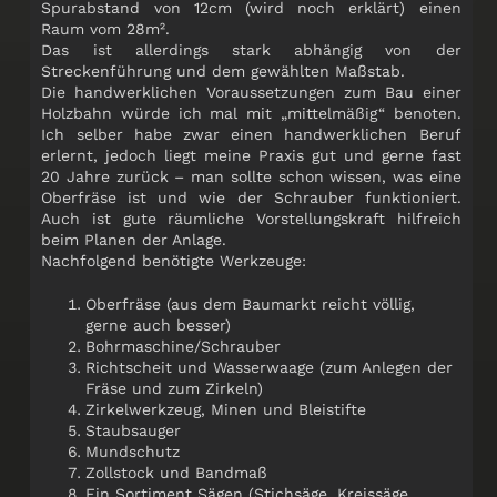
Spurabstand von 12cm (wird noch erklärt) einen
Raum vom 28m².
Das ist allerdings stark abhängig von der
Streckenführung und dem gewählten Maßstab.
Die handwerklichen Voraussetzungen zum Bau einer
Holzbahn würde ich mal mit „mittelmäßig“ benoten.
Ich selber habe zwar einen handwerklichen Beruf
erlernt, jedoch liegt meine Praxis gut und gerne fast
20 Jahre zurück – man sollte schon wissen, was eine
Oberfräse ist und wie der Schrauber funktioniert.
Auch ist gute räumliche Vorstellungskraft hilfreich
beim Planen der Anlage.
Nachfolgend benötigte Werkzeuge:
Oberfräse (aus dem Baumarkt reicht völlig,
gerne auch besser)
Bohrmaschine/Schrauber
Richtscheit und Wasserwaage (zum Anlegen der
Fräse und zum Zirkeln)
Zirkelwerkzeug, Minen und Bleistifte
Staubsauger
Mundschutz
Zollstock und Bandmaß
Ein Sortiment Sägen (Stichsäge, Kreissäge,