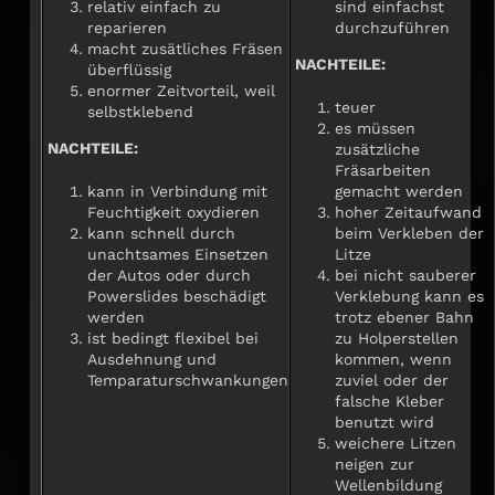
relativ einfach zu
sind einfachst
reparieren
durchzuführen
macht zusätliches Fräsen
NACHTEILE:
überflüssig
enormer Zeitvorteil, weil
teuer
selbstklebend
es müssen
NACHTEILE:
zusätzliche
Fräsarbeiten
kann in Verbindung mit
gemacht werden
Feuchtigkeit oxydieren
hoher Zeitaufwand
kann schnell durch
beim Verkleben der
unachtsames Einsetzen
Litze
der Autos oder durch
bei nicht sauberer
Powerslides beschädigt
Verklebung kann es
werden
trotz ebener Bahn
ist bedingt flexibel bei
zu Holperstellen
Ausdehnung und
kommen, wenn
Temparaturschwankungen
zuviel oder der
falsche Kleber
benutzt wird
weichere Litzen
neigen zur
Wellenbildung