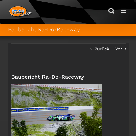
Zum
Inhalt
springen
Baubericht Ra-Do-Raceway
Zurück
Vor
Baubericht Ra-Do-Raceway